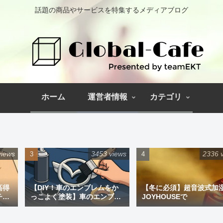
話題の商品やサービスを特集するメディアブログ
ホーム
運営者情報
カテゴリ
views
3453 views
2336 
高得
【DIY！車のエンブレムをか
【冬に必須】超音波式加
チペ
っこよく塗装】車のエンブレ
JOYHOUSEで
ム塗装｜道具と失敗しない手
順