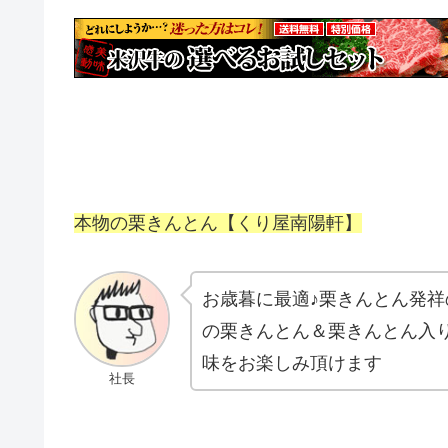
本物の栗きんとん【くり屋南陽軒】
お歳暮に最適♪栗きんとん発
の栗きんとん＆栗きんとん入
味をお楽しみ頂けます
社長