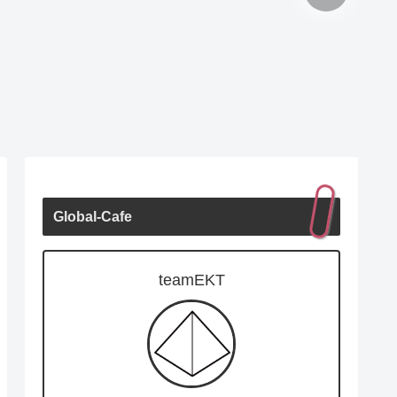
Global-Cafe
teamEKT