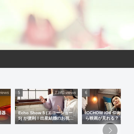
views
1340 views
925 
湿器
Echo Show 5 (エコーショー
IOCHOW iO4 仰向けで
5) が便利！出産結婚のお祝い
ら映画が見れる？！ミニ
にプレゼントもアリです！
ジェクター