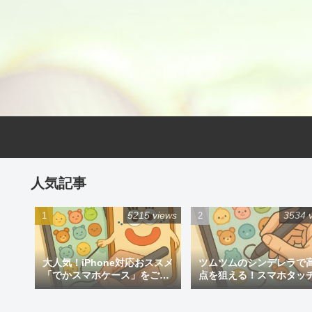
人気記事
5215 views
3534 
大人気！iPhone対応おススメ
ツムツムのシンデレラで
「でかスマホケース」をご紹
点を狙える！スマホタッ
介
ン