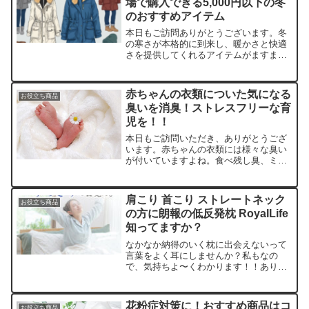
場で購入できる5,000円以下の冬
のおすすめアイテム
本日もご訪問ありがとうございます。冬
の寒さが本格的に到来し、暖かさと快適
さを提供してくれるアイテムがますます
必要な季節です。今回は、楽天市場で購
入できる5,000円以下の冬のおすすめアイ
テムを紹介いたします。寒い季節を心地
赤ちゃんの衣類についた気になる
お役立ち商品
よく過ごすために暖...
臭いを消臭！ストレスフリーな育
児を！！
本日もご訪問いただき、ありがとうござ
います。赤ちゃんの衣類には様々な臭い
が付いていますよね。食べ残し臭、ミル
ク臭、よだれ臭、汗臭、おむつ臭
等々。でも、赤ちゃんのためには自然な
洗濯洗剤がいい。。。そんな赤ちゃん思
肩こり 首こり ストレートネック
お役立ち商品
いのお母さんにオススメしたい...
の方に朗報の低反発枕 RoyalLife
知ってますか？
なかなか納得のいく枕に出会えないって
言葉をよく耳にしませんか？私もなの
で、気持ちよ〜くわかります！！ありと
あらゆるものを試してきましたが、なん
か違うんだよね〜その繰り返しです。寝
ることが大好きだから、とにかく最高の
花粉症対策に！おすすめ商品はコ
お役立ち商品