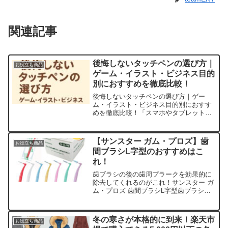
関連記事
後悔しないタッチペンの選び方｜
お役立ち商品
ゲーム・イラスト・ビジネス目的
別におすすめを徹底比較！
後悔しないタッチペンの選び方｜ゲー
ム・イラスト・ビジネス目的別におすす
めを徹底比較！「スマホやタブレット、
もっと快適に使いたい…」ゲームのスコ
アを上げたい、繊細なイラストを描きた
い、手書きでメモを取りたい。そんな
【サンスター ガム・プロズ】歯
お役立ち商品
時、あなたの指の代わりになる...
間ブラシL字型のおすすめはこ
れ！
歯ブラシの後の歯周プラークを効果的に
除去してくれるのがこれ！サンスター ガ
ム・プロズ 歯間ブラシL字型歯ブラシだ
けでは取れない汚れもこれがあれば大丈
夫。エッジでかきとる抗菌三角毛！L字型
のブラシなので、奥歯にもスムーズに挿
冬の寒さが本格的に到来！楽天市
お役立ち商品
入できます。折れに...