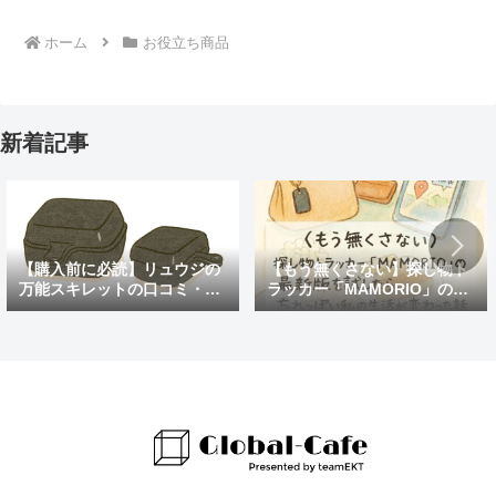
ホーム
お役立ち商品
新着記事
【購入前に必読】リュウジの
【もう無くさない】探し物ト
万能スキレットの口コミ・評
ラッカー「MAMORIO」の最
判まとめ｜後悔しないための
新版を試したら、忘れっぽい
注意点も紹介
私の生活が変わった話