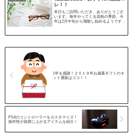
状態で眠りたいんだよね。そ...
レ！！
本日もご訪問いただき、ありがとうござ
います。毎年やってくる花粉の季節。今
年は2月中旬から飛散し始めるようです。
花粉症の人たちにとっては、なんとも耐
え難い季節です・・・。2月中旬に九州や
四国、東海、関東地方の一部から花粉シ
ーズンがスタートする...
1年を感謝！２０１９年お歳暮ギフトのネ
ット通販はココ！！
PS4のコントローラーをカスタマイズ！
操作性が抜群に上がるアイテムを紹介！