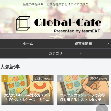
話題の商品やサービスを特集するメディアブログ
ホーム
運営者情報
カテゴリ
人気記事
5215 views
3534 views
大人気！iPhone対応おススメ
ツムツムのシンデレラで高得
「でかスマホケース」をご紹
点を狙える！スマホタッチペ
介
ン