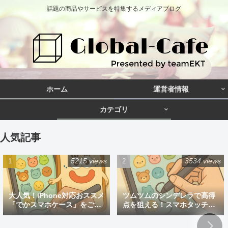
話題の商品やサービスを特集するメディアブログ
ホーム
運営者情報
カテゴリ
人気記事
5215 views
3534 views
大人気！iPhone対応おススメ
ツムツムのシンデレラで高得
「でかスマホケース」をご紹
点を狙える！スマホタッチペ
介
ン