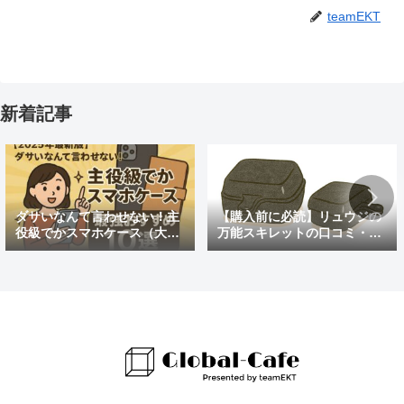
teamEKT
新着記事
ダサいなんて言わせない！主
【購入前に必読】リュウジの
役級でかスマホケース（大き
万能スキレットの口コミ・評
めの）最強おすすめ10選
判まとめ｜後悔しないための
注意点も紹介