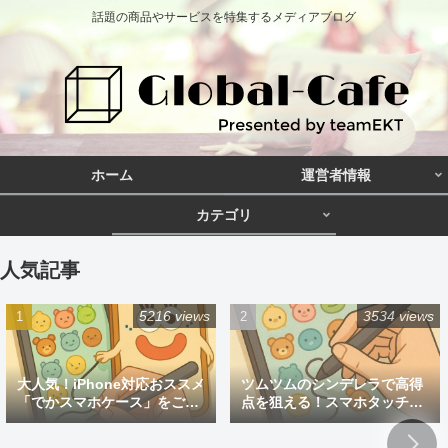
話題の商品やサービスを特集するメディアブログ
ホーム
運営者情報
カテゴリ
人気記事
5216 views
3534 views
大人気！iPhone対応おススメ
ツムツムのシンデレラで高得
「でかスマホケース」をご紹
点を狙える！スマホタッチペ
介
ン