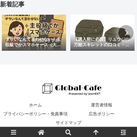
新着記事
ダサいなんて言わせない！主
【購入前に必読】リュウジの
役級でかスマホケース（大き
万能スキレットの口コミ・評
めの）最強おすすめ10選
判まとめ｜後悔しないための
注意点も紹介
ホーム
運営者情報
プライバシーポリシー・免責事項
広告ポリシー
サイトマップ
© 2016 Global Cafe.