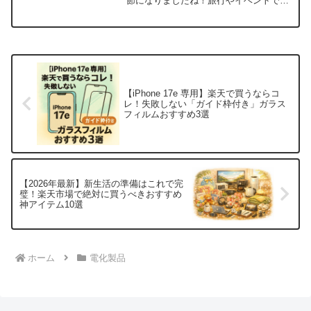
節になりましたね！旅行やイベントで、
スマホで写真を撮る機会も増えるのでは
ないでしょうか？😄そんな時、一番怖い
のが「スマホの充電切れ」…😱地図が見
られない、連絡が取れない...
【iPhone 17e 専用】楽天で買うならコ
レ！失敗しない「ガイド枠付き」ガラス
フィルムおすすめ3選
【2026年最新】新生活の準備はこれで完
璧！楽天市場で絶対に買うべきおすすめ
神アイテム10選
ホーム
電化製品