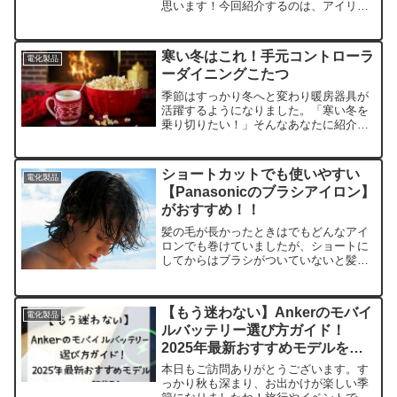
思います！今回紹介するのは、アイリス
オーヤマから出ているヨーグルトメーカ
ー。このヨーグルトメーカーですが、
「市販の牛乳とヨーグルトを混ぜ合わせ
寒い冬はこれ！手元コントローラ
電化製品
てボタンを押すだけでヨーグ...
ーダイニングこたつ
季節はすっかり冬へと変わり暖房器具が
活躍するようになりました。「寒い冬を
乗り切りたい！」そんなあなたに紹介す
る商品がこちら。手元コントローラーダ
イニングこたつです。画像：楽天サイト
テーブルで作業したい人にはダイニング
ショートカットでも使いやすい
電化製品
テーブルのこたつバージョ...
【Panasonicのブラシアイロン】
がおすすめ！！
髪の毛が長かったときはでもどんなアイ
ロンでも巻けていましたが、ショートに
してからはブラシがついていないと髪の
毛が引っかからず巻きにくくなりまし
た。巻くというよりはボリュームを出
し、丸みのあるシルエットにするために
【もう迷わない】Ankerのモバイ
基本使っています。アイロンを...
電化製品
ルバッテリー選び方ガイド！
2025年最新おすすめモデルをタ
イプ別に紹介
本日もご訪問ありがとうございます。す
っかり秋も深まり、お出かけが楽しい季