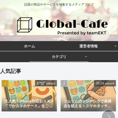
話題の商品やサービスを特集するメディアブログ
ホーム
運営者情報
カテゴリ
人気記事
5215 views
3534 views
大人気！iPhone対応おススメ
ツムツムのシンデレラで高得
「でかスマホケース」をご紹
点を狙える！スマホタッチペ
介
ン