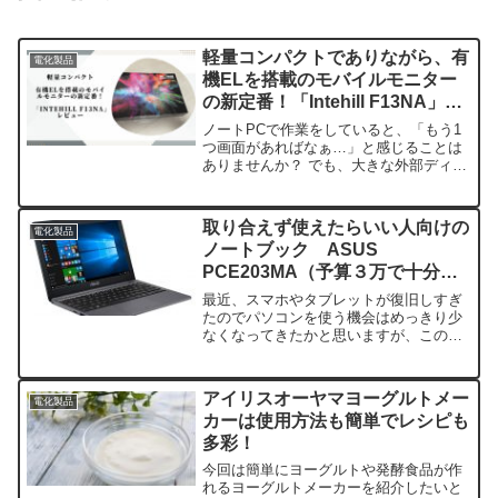
軽量コンパクトでありながら、有
電化製品
機ELを搭載のモバイルモニター
の新定番！「Intehill F13NA」レ
ビュー
ノートPCで作業をしていると、「もう1
つ画面があればなぁ…」と感じることは
ありませんか？ でも、大きな外部ディス
プレイを置くスペースはないし、持ち運
ぶのも大変。そんな悩みを解決してくれ
るのが、コンパクトで高性能なモバイル
取り合えず使えたらいい人向けの
電化製品
モニターです。今回紹...
ノートブック ASUS
PCE203MA（予算３万で十分買
える）
最近、スマホやタブレットが復旧しすぎ
たのでパソコンを使う機会はめっきり少
なくなってきたかと思いますが、このコ
ロナの騒動で自宅でPCを使ってのテレワ
ークなどでどうしてもPCが必要になると
きって増えてきたかと思います。今の時
アイリスオーヤマヨーグルトメー
電化製品
代PC無くても調べも...
カーは使用方法も簡単でレシピも
多彩！
今回は簡単にヨーグルトや発酵食品が作
れるヨーグルトメーカーを紹介したいと