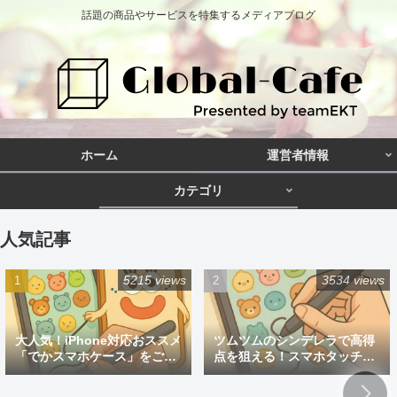
話題の商品やサービスを特集するメディアブログ
ホーム
運営者情報
カテゴリ
人気記事
5215 views
3534 views
大人気！iPhone対応おススメ
ツムツムのシンデレラで高得
「でかスマホケース」をご紹
点を狙える！スマホタッチペ
介
ン