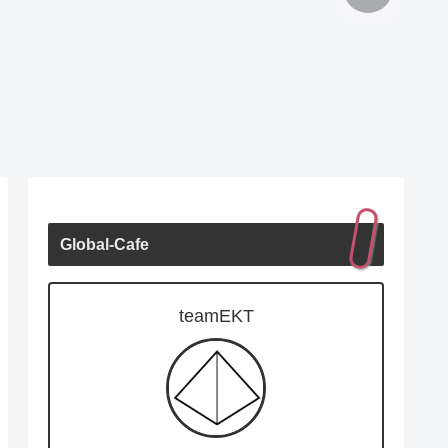
Global-Cafe
teamEKT