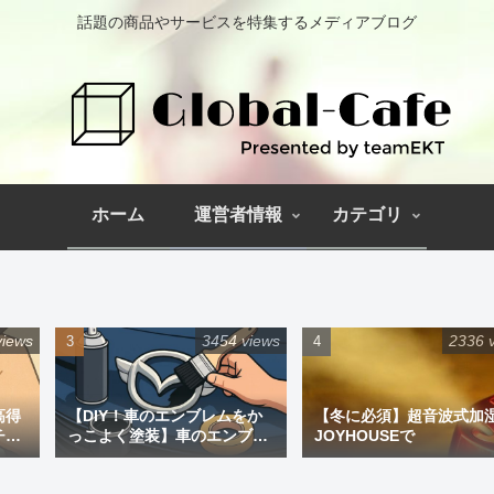
話題の商品やサービスを特集するメディアブログ
ホーム
運営者情報
カテゴリ
views
3454 views
2336 
高得
【DIY！車のエンブレムをか
【冬に必須】超音波式加
チペ
っこよく塗装】車のエンブレ
JOYHOUSEで
ム塗装｜道具と失敗しない手
順