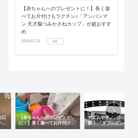
【赤ちゃんへのプレゼントに！】長く遊
べてお片付けもラクチン♪「アンパンマ
ン 天才脳つみかさねカップ」が超おすす
め
2026.07.11
雑貨
お口
【赤ちゃんへのプレゼント
デニムやチノパンに相性
か？
に！】長く遊べてお片付けも
群！ 「ダブルピンベルト
＆韓
ラクチン♪「アンパンマン 天
メリットと、長く愛せる
を使
才脳つみかさねカップ」が超
すめの一本をご紹介