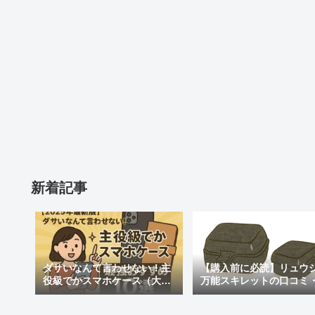
新着記事
ダサいなんて言わせない！主
【購入前に必読】リュウ
役級でかスマホケース（大き
万能スキレットの口コミ
めの）最強おすすめ10選
判まとめ｜後悔しないた
注意点も紹介