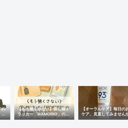
ジの
【もう無くさない】探し物ト
【オーラルケア】毎日の
・評
ラッカー「MAMORIO」の最
ケア、見直してみません
めの
新版を試したら、忘れっぽい
おすすめの市販歯磨き粉
私の生活が変わった話
国で人気の「MEDIAN」