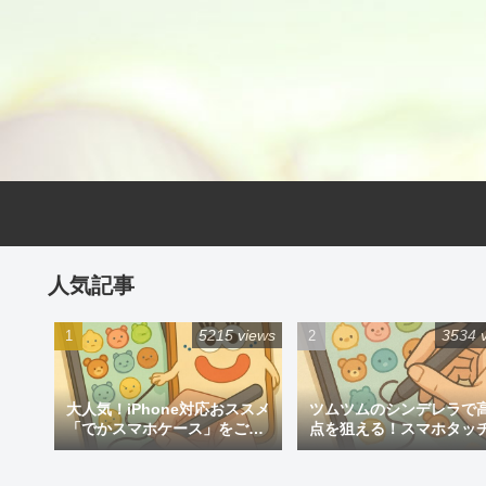
人気記事
5215 views
3534 
大人気！iPhone対応おススメ
ツムツムのシンデレラで
「でかスマホケース」をご紹
点を狙える！スマホタッ
介
ン