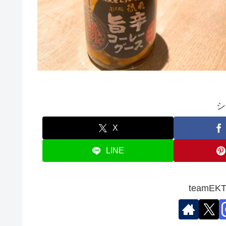
シ
X
LINE
teamE