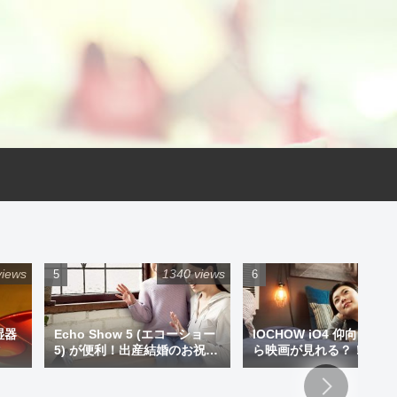
views
1340 views
925 
湿器
Echo Show 5 (エコーショー
IOCHOW iO4 仰向けで
5) が便利！出産結婚のお祝い
ら映画が見れる？！ミニ
にプレゼントもアリです！
ジェクター