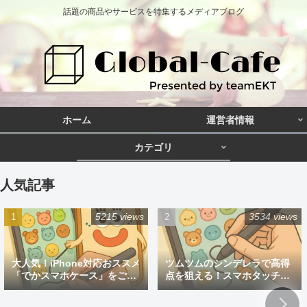
話題の商品やサービスを特集するメディアブログ
ホーム
運営者情報
カテゴリ
人気記事
5215 views
3534 views
大人気！iPhone対応おススメ
ツムツムのシンデレラで高得
「でかスマホケース」をご紹
点を狙える！スマホタッチペ
介
ン