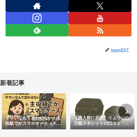
teamEKT
新着記事
ダサいなんて言わせない！主
【購入前に必読】リュウジの
役級でかスマホケース（大き
万能スキレットの口コミ・評
めの）最強おすすめ10選
判まとめ｜後悔しないための
注意点も紹介