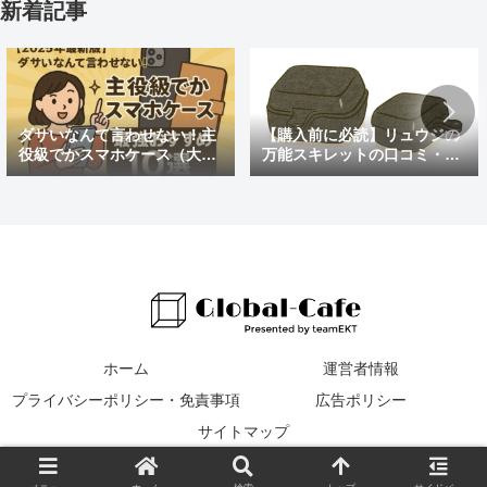
新着記事
ダサいなんて言わせない！主
【購入前に必読】リュウジの
役級でかスマホケース（大き
万能スキレットの口コミ・評
めの）最強おすすめ10選
判まとめ｜後悔しないための
注意点も紹介
ホーム
運営者情報
プライバシーポリシー・免責事項
広告ポリシー
サイトマップ
© 2016 Global Cafe.