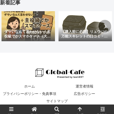
新着記事
ダサいなんて言わせない！主
【購入前に必読】リュウジの
役級でかスマホケース（大き
万能スキレットの口コミ・評
めの）最強おすすめ10選
判まとめ｜後悔しないための
注意点も紹介
ホーム
運営者情報
プライバシーポリシー・免責事項
広告ポリシー
サイトマップ
© 2016 Global Cafe.