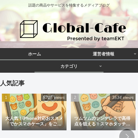
話題の商品やサービスを特集するメディアブログ
ホーム
運営者情報
カテゴリ
人気記事
5215 views
3534 views
大人気！iPhone対応おススメ
ツムツムのシンデレラで高得
「でかスマホケース」をご紹
点を狙える！スマホタッチペ
介
ン