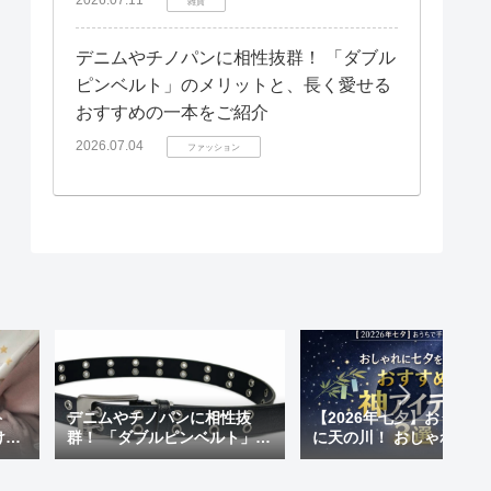
雑貨
デニムやチノパンに相性抜群！ 「ダブル
ピンベルト」のメリットと、長く愛せる
おすすめの一本をご紹介
2026.07.04
ファッション
ト
デニムやチノパンに相性抜
【2026年七夕】おうちで
けも
群！ 「ダブルピンベルト」の
に天の川！ おしゃれに七
 天
メリットと、長く愛せるおす
楽しむ「おすすめ神アイ
が超
すめの一本をご紹介
ム」3選