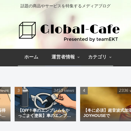
話題の商品やサービスを特集するメディアブログ
ホーム
運営者情報
カテゴリ
views
3453 views
2336 
高得
【DIY！車のエンブレムをか
【冬に必須】超音波式加
チペ
っこよく塗装】車のエンブレ
JOYHOUSEで
ム塗装｜道具と失敗しない手
順