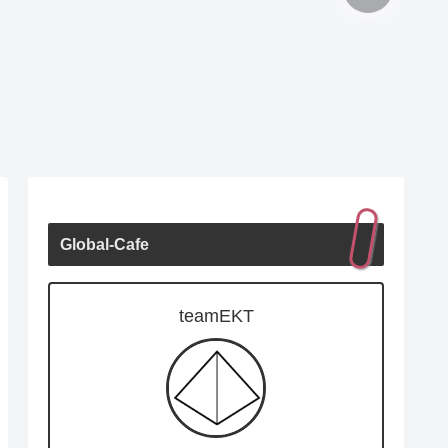
Global-Cafe
teamEKT