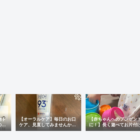
物ト
【オーラルケア】毎日のお口
【赤ちゃんへのプレゼン
の最
ケア、見直してみませんか？
に！】長く遊べてお片付
ぽい
おすすめの市販歯磨き粉＆韓
ラクチン♪「アンパンマン
国で人気の「MEDIAN」を使
才脳つみかさねカップ」