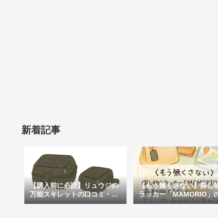
新着記事
【購入前に必読】リュウジの
【もう無くさない】探し
万能スキレットの口コミ・評
ラッカー「MAMORIO」
判まとめ｜後悔しないための
新版を試したら、忘れっ
注意点も紹介
私の生活が変わった話