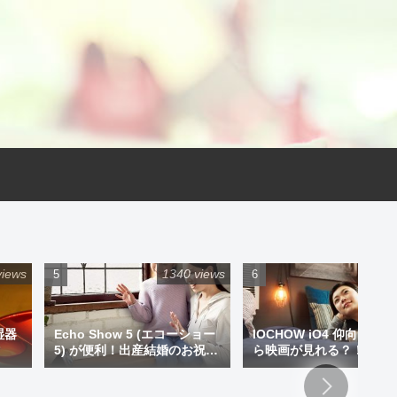
views
1340 views
925 
湿器
Echo Show 5 (エコーショー
IOCHOW iO4 仰向けで
5) が便利！出産結婚のお祝い
ら映画が見れる？！ミニ
にプレゼントもアリです！
ジェクター