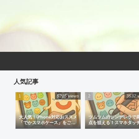
人気記事
5215 views
3532 
大人気！iPhone対応おススメ
ツムツムのシンデレラで
「でかスマホケース」をご紹
点を狙える！スマホタッ
介
ン