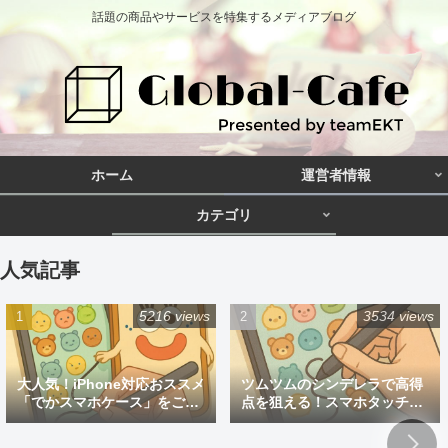
話題の商品やサービスを特集するメディアブログ
ホーム
運営者情報
カテゴリ
人気記事
5216 views
3534 views
大人気！iPhone対応おススメ
ツムツムのシンデレラで高得
「でかスマホケース」をご紹
点を狙える！スマホタッチペ
介
ン