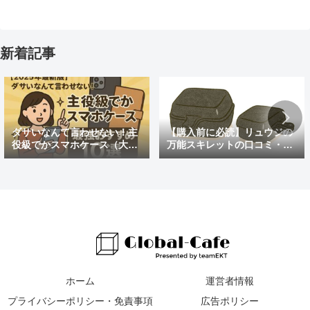
新着記事
ダサいなんて言わせない！主
【購入前に必読】リュウジの
役級でかスマホケース（大き
万能スキレットの口コミ・評
めの）最強おすすめ10選
判まとめ｜後悔しないための
注意点も紹介
ホーム
運営者情報
プライバシーポリシー・免責事項
広告ポリシー