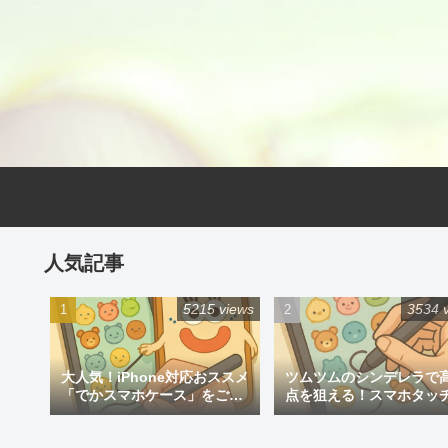
人気記事
5215 views
3534 
大人気！iPhone対応おススメ
ツムツムのシンデレラで
「でかスマホケース」をご紹
点を狙える！スマホタッ
介
ン