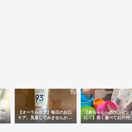
物ト
【オーラルケア】毎日のお口
【赤ちゃんへのプレゼン
の最
ケア、見直してみませんか？
に！】長く遊べてお片付
ぽい
おすすめの市販歯磨き粉＆韓
ラクチン♪「アンパンマン
国で人気の「MEDIAN」を使
才脳つみかさねカップ」