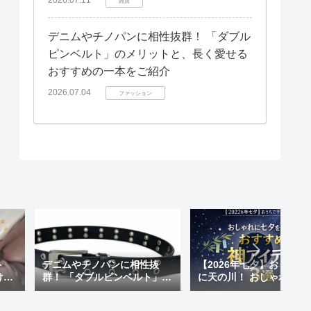
雑貨
デニムやチノパンに相性抜群！ 「ダブル
ピンベルト」のメリットと、長く愛せる
おすすめの一本をご紹介
2026.07.04
ファッション
ト
デニムやチノパンに相性抜
【2026年七夕】おうちで
けも
群！ 「ダブルピンベルト」の
に天の川！ おしゃれに七
 天
メリットと、長く愛せるおす
楽しむ「おすすめ神アイ
が超
すめの一本をご紹介
ム」3選