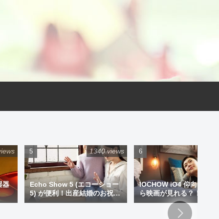
views
1340 views
925 
湿器
Echo Show 5 (エコーショー
IOCHOW iO4 仰向けで
5) が便利！出産結婚のお祝い
ら映画が見れる？！ミニ
にプレゼントもアリです！
ジェクター