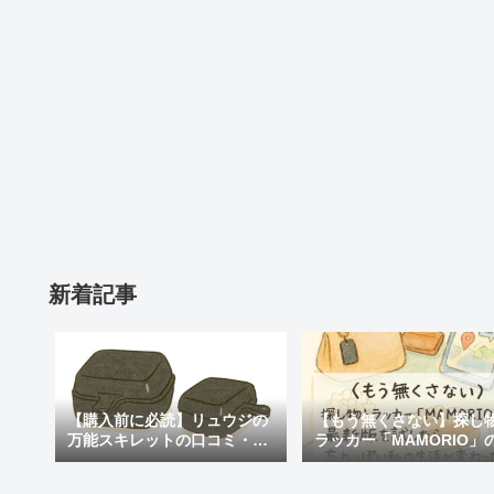
新着記事
【購入前に必読】リュウジの
【もう無くさない】探し
万能スキレットの口コミ・評
ラッカー「MAMORIO」
判まとめ｜後悔しないための
新版を試したら、忘れっ
注意点も紹介
私の生活が変わった話