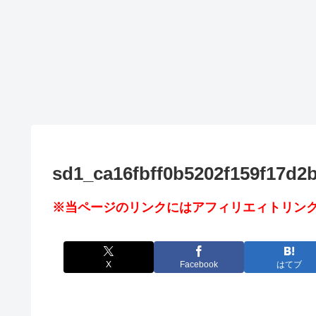
sd1_ca16fbff0b5202f159f17d2
※当ページのリンクにはアフィリエィトリンク
X
Facebook
はてブ