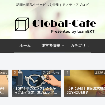
話題の商品やサービスを特集するメディアブログ
ホーム
運営者情報
カテゴリ
views
3453 views
2336 
高得
【DIY！車のエンブレムをか
【冬に必須】超音波式加
チペ
っこよく塗装】車のエンブレ
JOYHOUSEで
ム塗装｜道具と失敗しない手
順