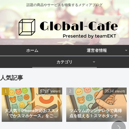
話題の商品やサービスを特集するメディアブログ
ホーム
運営者情報
カテゴリ
人気記事
5216 views
3534 views
大人気！iPhone対応おススメ
ツムツムのシンデレラで高得
「でかスマホケース」をご紹
点を狙える！スマホタッチペ
介
ン