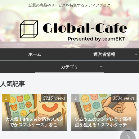
話題の商品やサービスを特集するメディアブログ
ホーム
運営者情報
カテゴリ
人気記事
5215 views
3534 views
大人気！iPhone対応おススメ
ツムツムのシンデレラで高得
「でかスマホケース」をご紹
点を狙える！スマホタッチペ
介
ン