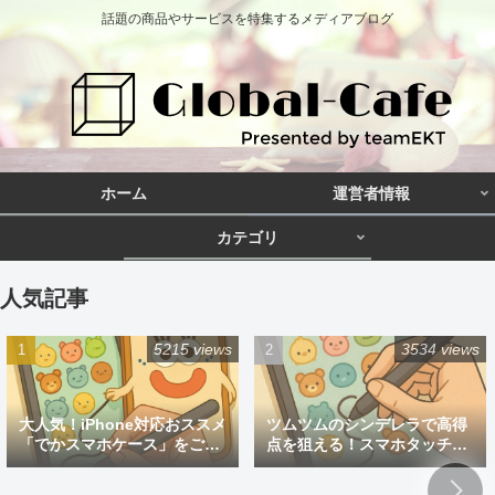
話題の商品やサービスを特集するメディアブログ
ホーム
運営者情報
カテゴリ
人気記事
5215 views
3534 views
大人気！iPhone対応おススメ
ツムツムのシンデレラで高得
「でかスマホケース」をご紹
点を狙える！スマホタッチペ
介
ン