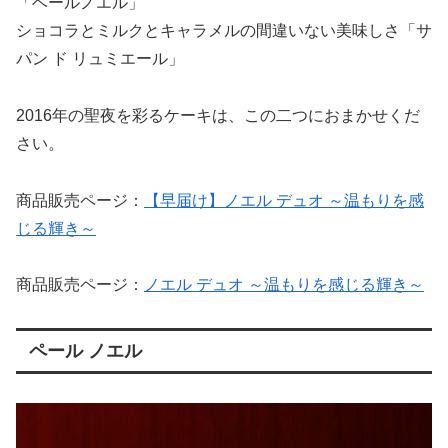
「ベールノエル」
ショコラとミルクとキャラメルの間違いない美味しさ「サ
パン ド リュミエール」
2016年の聖夜を彩るケーキは、この二つにおまかせくだ
さい。
商品販売ページ：
【早届け】ノエル デュオ ～温もりを感
じる輝き～
商品販売ページ：
ノエル デュオ ～温もりを感じる輝き～
ペール ノエル