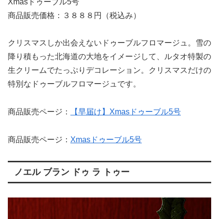
Xmasドゥーブル5号
商品販売価格：３８８８円（税込み）
クリスマスしか出会えないドゥーブルフロマージュ。雪の
降り積もった北海道の大地をイメージして、ルタオ特製の
生クリームでたっぷりデコレーション。クリスマスだけの
特別なドゥーブルフロマージュです。
商品販売ページ：
【早届け】Xmasドゥーブル5号
商品販売ページ：
Xmasドゥーブル5号
ノエル ブラン ドゥ ラ トゥー