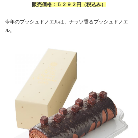
販売価格：５２９２円（税込み）
今年のブッシュドノエルは、ナッツ香るブッシュドノエ
ル。