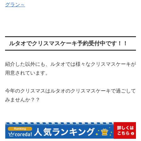
グラン～
ルタオでクリスマスケーキ予約受付中です！！
紹介した以外にも、ルタオでは様々なクリスマスケーキが
用意されています。
今年のクリスマスはルタオのクリスマスケーキで過ごして
みませんか？？