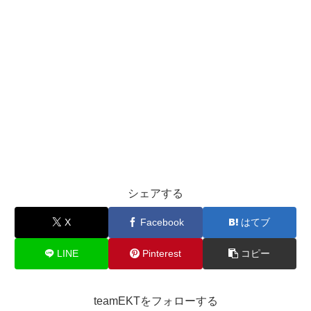
シェアする
X
Facebook
はてブ
LINE
Pinterest
コピー
teamEKTをフォローする