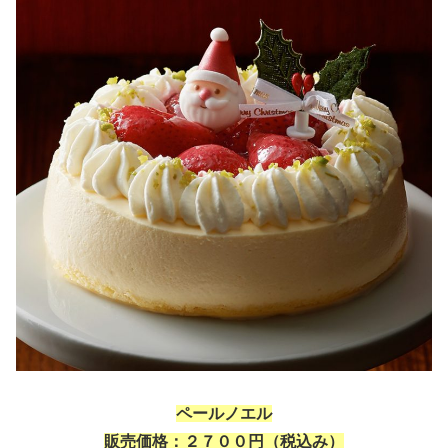
ペールノエル
販売価格：２７００円（税込み）