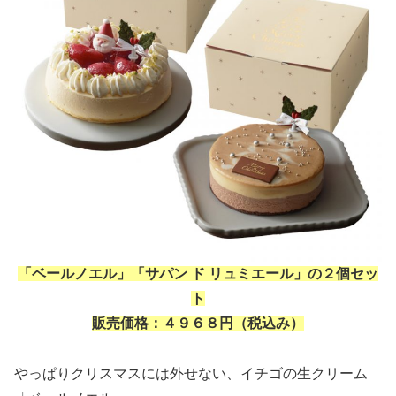
「ベールノエル」「サパン ド リュミエール」の２個セッ
ト
販売価格：４９６８円（税込み）
やっぱりクリスマスには外せない、イチゴの生クリーム