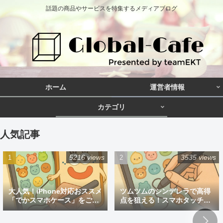
話題の商品やサービスを特集するメディアブログ
ホーム
運営者情報
カテゴリ
人気記事
5216 views
3535 views
大人気！iPhone対応おススメ
ツムツムのシンデレラで高得
「でかスマホケース」をご紹
点を狙える！スマホタッチペ
介
ン