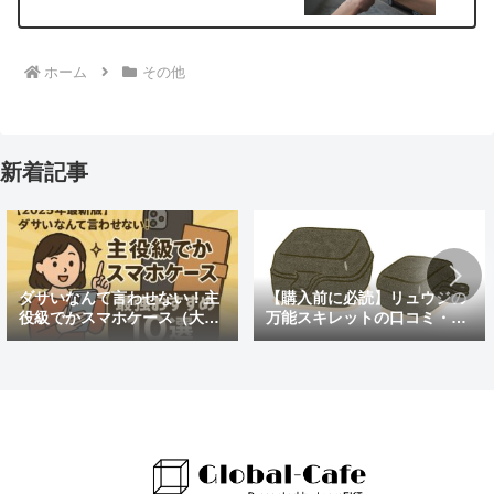
ホーム
その他
新着記事
ダサいなんて言わせない！主
【購入前に必読】リュウジの
役級でかスマホケース（大き
万能スキレットの口コミ・評
めの）最強おすすめ10選
判まとめ｜後悔しないための
注意点も紹介