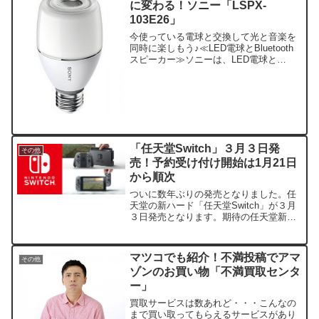
に変わる！ソニー「LSPX-
103E26」
今使っている電球と交換して光と音楽を
同時に楽しもう♪≪LED電球とBluetooth
スピーカー≫ソニーは、LED電球と
Bluetoothスピーカーを融合させた画期的
な未来型スピーカーを発売しました。
「LSPX-103E26」LED電球スピー...
「任天堂Switch」３月３日発
その他
売！予約受け付け開始は1月21日
から順次
ついに数年ぶりの発売となりました。任
天堂の新ハード「任天堂Switch」が３月
３日発売となります。期待の任天堂新ハ
ード。楽しみにされていた方も多いので
はないでしょうか？？「任天堂Switch」
３月３日発売保護者必見の見守り機能も
マツコでも紹介！不満投稿でアマ
その他
搭載？？ゼル...
ゾンのお買い物「不満買取センタ
ー」
買取サービスは数あれど・・・こんなの
まで買い取ってもらえるサービスがあり