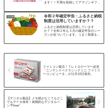
ます！！不満を投稿してアマゾンギフト
券と交換「不満買取センター」以前、マ
ツコデラックスさんの番組でも紹介され
た買取サービス「不満買取センター」使
令和２年確定申告：ふるさと納税
その他
い方はいたってシンプル。...
制度は活用していますか？？
ふるさと納税制度は活用しています
か？？令和２年も３月の確定申告のシー
ズンが近づいています。うまく制度を利
用して節税を行いましょう。最近制度も
変わりましたが、まだまだ注目のふるさ
と納税。ちゃんと申し込みはされていま
すか？？まだふるさと納税の制...
ファミコン復活！？レトロゲーマー必見
「ニンテンドークラシックミニ ファミリ
ーコンピュータ」が11月10日発売。
【デジタル製品】メモ紙がなくてもどこ
でもデータ保存！画期的なデジタルペ
ン”Phree”