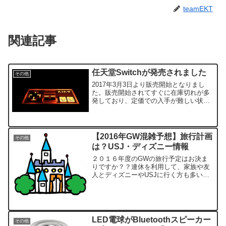
teamEKT
関連記事
任天堂Switchが発売されました
その他
2017年3月3日より販売開始となりまし
た。販売開始されてすぐに在庫切れが多
発しており、定価での入手が難しい状況
になっています。定価は税込32,378円で
す。それより高い場合は転売価格なので
注意してくださいね。Amazonの在庫情
報▼Ama...
【2016年GW混雑予想】旅行計画
その他
は？USJ・ディズニー情報
２０１６年度のGWの旅行予定はお決ま
りですか？？連休を利用して、家族や友
人とディズニーやUSJに行く方も多いか
と思います。今年のGWは長い方だと、
７連休を取られる方もいるかと思いま
す。４月２９日～５月５日まで（２日は
平日なので有給等で対応で...
LED電球がBluetoothスピーカー
その他