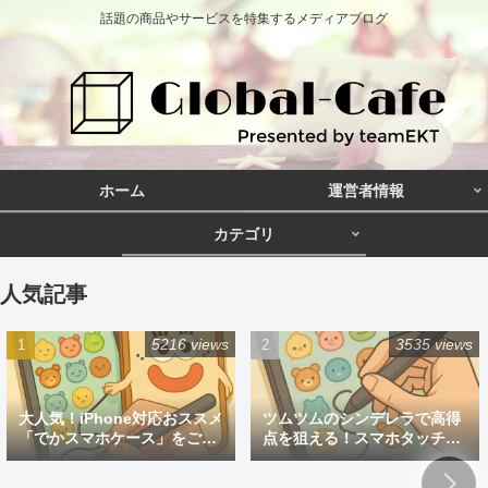
話題の商品やサービスを特集するメディアブログ
ホーム
運営者情報
カテゴリ
人気記事
5216 views
3535 views
大人気！iPhone対応おススメ
ツムツムのシンデレラで高得
「でかスマホケース」をご紹
点を狙える！スマホタッチペ
介
ン