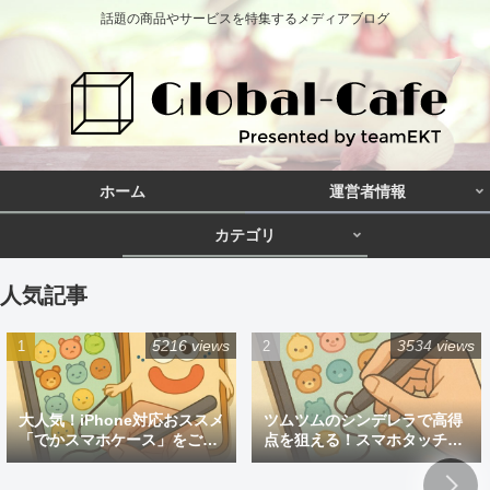
話題の商品やサービスを特集するメディアブログ
ホーム
運営者情報
カテゴリ
人気記事
5216 views
3534 views
大人気！iPhone対応おススメ
ツムツムのシンデレラで高得
「でかスマホケース」をご紹
点を狙える！スマホタッチペ
介
ン