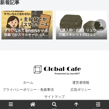
新着記事
ダサいなんて言わせない！主
【購入前に必読】リュウジの
役級でかスマホケース（大き
万能スキレットの口コミ・評
めの）最強おすすめ10選
判まとめ｜後悔しないための
注意点も紹介
ホーム
運営者情報
プライバシーポリシー・免責事項
広告ポリシー
サイトマップ
© 2016 Global Cafe.