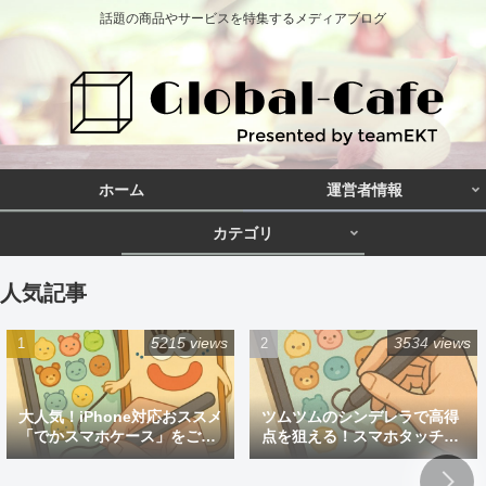
話題の商品やサービスを特集するメディアブログ
ホーム
運営者情報
カテゴリ
人気記事
5215 views
3534 views
大人気！iPhone対応おススメ
ツムツムのシンデレラで高得
「でかスマホケース」をご紹
点を狙える！スマホタッチペ
介
ン