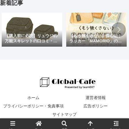
新着記事
【購入前に必読】リュウジの
【もう無くさない】探し物ト
万能スキレットの口コミ・評
ラッカー「MAMORIO」の最
判まとめ｜後悔しないための
新版を試したら、忘れっぽい
注意点も紹介
私の生活が変わった話
ホーム
運営者情報
プライバシーポリシー・免責事項
広告ポリシー
サイトマップ
© 2016 Global Cafe.