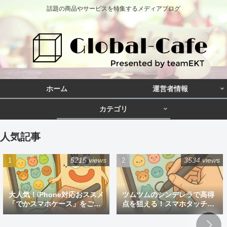
話題の商品やサービスを特集するメディアブログ
ホーム
運営者情報
カテゴリ
人気記事
5215 views
3534 views
大人気！iPhone対応おススメ
ツムツムのシンデレラで高得
「でかスマホケース」をご紹
点を狙える！スマホタッチペ
介
ン