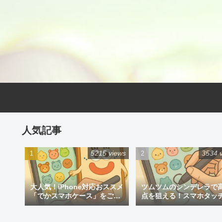
人気記事
5215 views
3534 
大人気！iPhone対応おススメ
ツムツムのシンデレラで
「でかスマホケース」をご紹
点を狙える！スマホタッ
介
ン