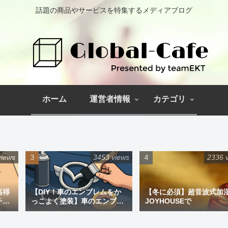
話題の商品やサービスを特集するメディアブログ
ホーム
運営者情報
カテゴリ
views
3453 views
2336 
高得
【DIY！車のエンブレムをか
【冬に必須】超音波式加
チペ
っこよく塗装】車のエンブレ
JOYHOUSEで
ム塗装｜道具と失敗しない手
順