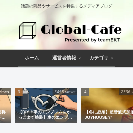
話題の商品やサービスを特集するメディアブログ
ホーム
運営者情報
カテゴリ
views
3453 views
2336 
高得
【DIY！車のエンブレムをか
【冬に必須】超音波式加
チペ
っこよく塗装】車のエンブレ
JOYHOUSEで
ム塗装｜道具と失敗しない手
順