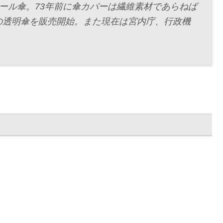
ール傘。73年前に傘カバーは繊維素材であらねば
の透明傘を販売開始。また現在は宮内庁、行政機