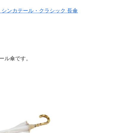
 シンカテール・クラシック 長傘
。
ニール傘です。