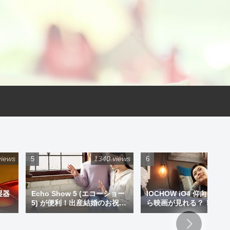
views
1340 views
925 
湿器
Echo Show 5 (エコーショー
IOCHOW iO4 仰向けで
5) が便利！出産結婚のお祝い
ら映画が見れる？！ミニ
にプレゼントもアリです！
ジェクター