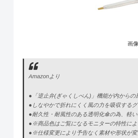
画像
Amazonより
●「逆止弁(ぎゃくしべん)」機能が内から
●しなやかで折れにくく風の力を吸収する
●耐久性・耐風性のある透明化傘の為、軽
●※商品色はご覧になるモニターの特性に
●※仕様変更により予告なく素材や形状が