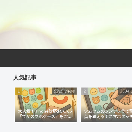
人気記事
5215 views
3534 
大人気！iPhone対応おススメ
ツムツムのシンデレラで
「でかスマホケース」をご紹
点を狙える！スマホタッ
介
ン