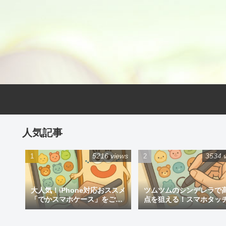
人気記事
5216 views
3534 
大人気！iPhone対応おススメ
ツムツムのシンデレラで
「でかスマホケース」をご紹
点を狙える！スマホタッ
介
ン