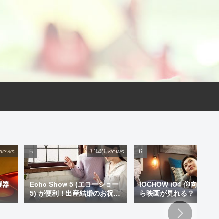
views
1340 views
925 
湿器
Echo Show 5 (エコーショー
IOCHOW iO4 仰向けで
5) が便利！出産結婚のお祝い
ら映画が見れる？！ミニ
にプレゼントもアリです！
ジェクター