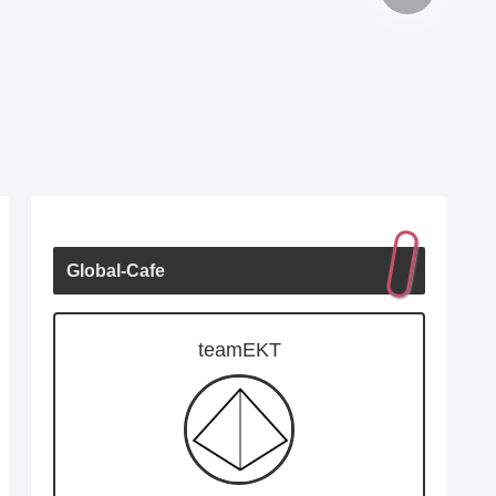
Global-Cafe
teamEKT