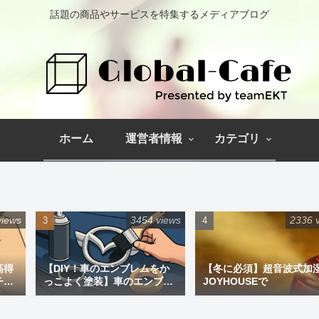
話題の商品やサービスを特集するメディアブログ
ホーム
運営者情報
カテゴリ
views
3454 views
2336 
高得
【DIY！車のエンブレムをか
【冬に必須】超音波式加
チペ
っこよく塗装】車のエンブレ
JOYHOUSEで
ム塗装｜道具と失敗しない手
順