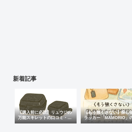
新着記事
【購入前に必読】リュウジの
【もう無くさない】探し
万能スキレットの口コミ・評
ラッカー「MAMORIO」
判まとめ｜後悔しないための
新版を試したら、忘れっ
注意点も紹介
私の生活が変わった話