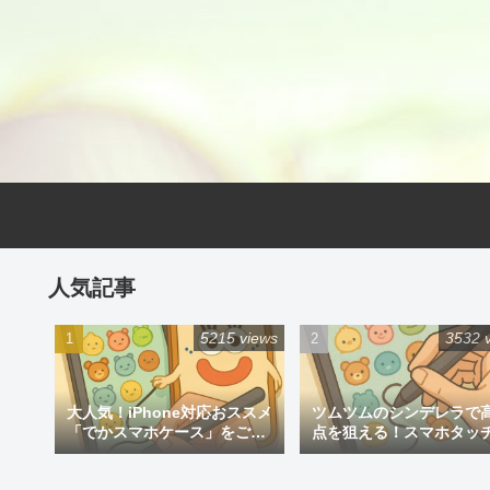
人気記事
5215 views
3532 
大人気！iPhone対応おススメ
ツムツムのシンデレラで
「でかスマホケース」をご紹
点を狙える！スマホタッ
介
ン