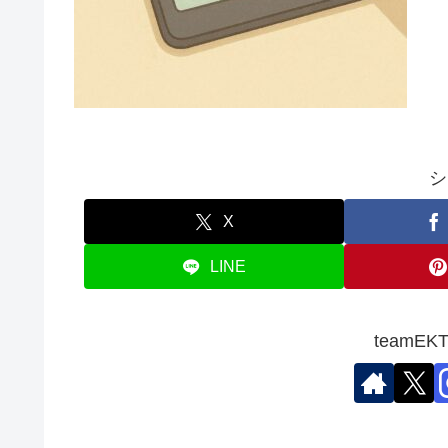
シ
X
LINE
teamE