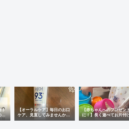
物ト
【オーラルケア】毎日のお口
【赤ちゃんへのプレゼン
の最
ケア、見直してみませんか？
に！】長く遊べてお片付
ぽい
おすすめの市販歯磨き粉＆韓
ラクチン♪「アンパンマン
国で人気の「MEDIAN」を使
才脳つみかさねカップ」