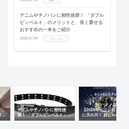
雑貨
デニムやチノパンに相性抜群！ 「ダブル
ピンベルト」のメリットと、長く愛せる
おすすめの一本をご紹介
2026.07.04
ファッション
ト
デニムやチノパンに相性抜
【2026年七夕】おうちで
けも
群！ 「ダブルピンベルト」の
に天の川！ おしゃれに七
 天
メリットと、長く愛せるおす
楽しむ「おすすめ神アイ
が超
すめの一本をご紹介
ム」3選