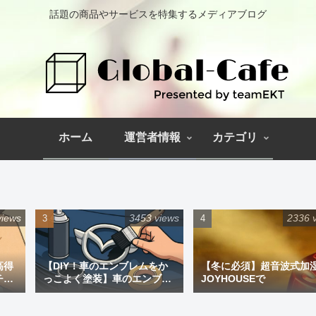
話題の商品やサービスを特集するメディアブログ
ホーム
運営者情報
カテゴリ
views
3453 views
2336 
高得
【DIY！車のエンブレムをか
【冬に必須】超音波式加
チペ
っこよく塗装】車のエンブレ
JOYHOUSEで
ム塗装｜道具と失敗しない手
順