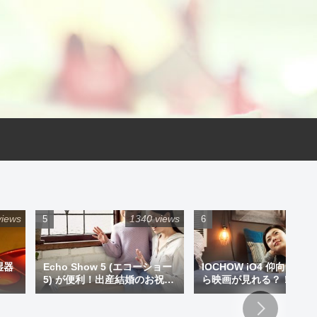
views
1340 views
925 
湿器
Echo Show 5 (エコーショー
IOCHOW iO4 仰向けで
5) が便利！出産結婚のお祝い
ら映画が見れる？！ミニ
にプレゼントもアリです！
ジェクター