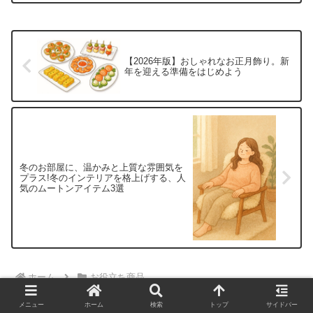
れ...
【2026年版】おしゃれなお正月飾り。新
年を迎える準備をはじめよう
冬のお部屋に、温かみと上質な雰囲気を
プラス!冬のインテリアを格上げする、人
気のムートンアイテム3選
ホーム
お役立ち商品
メニュー
ホーム
検索
トップ
サイドバー