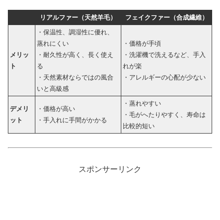
リアルファー（天然羊毛）
フェイクファー（合成繊維）
・保温性、調湿性に優れ、
蒸れにくい
・価格が手頃
メリッ
・耐久性が高く、長く使え
・洗濯機で洗えるなど、手入
ト
る
れが楽
・天然素材ならではの風合
・アレルギーの心配が少ない
いと高級感
・蒸れやすい
デメリ
・価格が高い
・毛がへたりやすく、寿命は
ット
・手入れに手間がかかる
比較的短い
スポンサーリンク