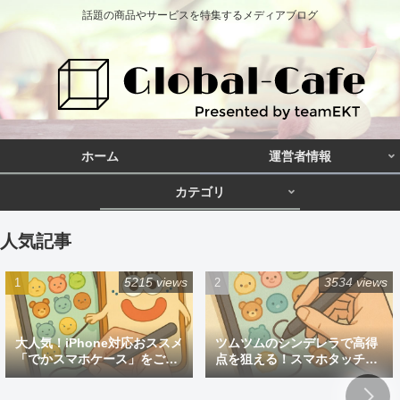
話題の商品やサービスを特集するメディアブログ
ホーム
運営者情報
カテゴリ
人気記事
5215 views
3534 views
大人気！iPhone対応おススメ
ツムツムのシンデレラで高得
「でかスマホケース」をご紹
点を狙える！スマホタッチペ
介
ン