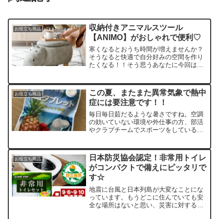
収納付きアニマルスツール
お役立ち商品
【ANIMO】がおしゃれで便利♡
寒くなるとおうち時間が増えませんか？
そうなると快適で自分好みの空間を作り
たくなる！！そう思うあなたに今回はお
すすめなのがこちらの収納付きアニマル
スツール【ANIMO】北欧のおしゃれでシ
ンプルな感じをお好みの方にはガッツリ
この夏、またまた異常気象で熱中
お役立ち商品
心を掴みます♪用途は...
症には要注意です！！
毎日毎日茹だるような暑さですね。空調
の効いていない環境や外仕事の方、部活
やクラブチームでスポーツをしているお
子様をお持ちの方は熱中症の心配が絶え
ないと思います。企業や学校などが熱中
症対策や注意をしてくれてはいると思い
日本防災協会認定！非常用トイレ
お役立ち商品
ますが、自分たちでもでき...
がコンパクトで備えにピッタリで
す☆
地震に台風と日本列島が大変なことにな
っています。もうどこに住んでいても安
全な場所はないと思い、災害に対する備
えをしていたほうがいいと思います。ト