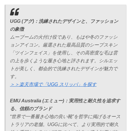
UGG (アグ)：洗練されたデザインと、ファッション
の象徴
ムーブームの火付け役であり、もはや冬のファッシ
ョンアイコン。厳選された最高品質のシープスキン
「ツインフェイス」を使用し、その高密度な毛は雲
の上を歩くような履き心地と評されます。シルエッ
トが美しく、都会的で洗練されたデザインが魅力で
す。
＞＞楽天市場で「UGG スリッパ」を探す
EMU Australia (エミュー)：実用性と耐久性を追求す
る、信頼のブランド
“世界で一番履き心地の良い靴”を哲学に掲げるオース
トラリアの老舗。UGGに比べて、より実用的で耐久