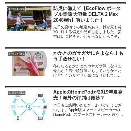
イレ問題は、特に災害により生活基盤が
崩壊した後の避難生活では、トイレの確
防災に備えて【EcoFlow ポータ
お役立ち商品
保が飲食物の確保と同じ程...
ブル電源 大容量 DELTA 2 Max
2048Wh】買いました！
先日の宮崎での地震もあり、我が家も災
害に対する備えの見直しをしました。災
害はいつ起きるかわからないからこそ、
備えが何より大切になってきます。水や
食料はもちろんのこと、今の時代は連絡
手段や情報を探すためにも携帯などが必
かかとのガサガサにさよなら！も
お役立ち商品
須です。いくら家族が各自...
う手放せない！
冬になるとかかとのガサガサ気になりま
せんか？若い頃は気にもしていなかった
けど年々ガサガサが気になりだして…と
にかく色々と試してみました。wwとりあ
えず定番のこちらから！最高級 天然軽石
角質がそこまで酷くない方はこれで十分
AppleのHomePodが2019年夏発
お役立ち商品
だと思います♪お値段...
売！海外の評判は微妙？
本日もご訪問いただき、ありがとうござ
います。Apple版スマートスピーカーの
HomePod。スマートスピーカーと言うと
ちょっと前に「オッケーGoogle！テンシ
ョンのアガる音楽を流して！」をよくCM
で見ましたよね！Appleにしては少し遅