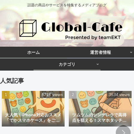
話題の商品やサービスを特集するメディアブログ
ホーム
運営者情報
カテゴリ
人気記事
5216 views
3534 views
大人気！iPhone対応おススメ
ツムツムのシンデレラで高得
「でかスマホケース」をご紹
点を狙える！スマホタッチペ
介
ン