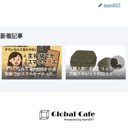
teamEKT
新着記事
ダサいなんて言わせない！主
【購入前に必読】リュウジの
役級でかスマホケース（大き
万能スキレットの口コミ・評
めの）最強おすすめ10選
判まとめ｜後悔しないための
注意点も紹介