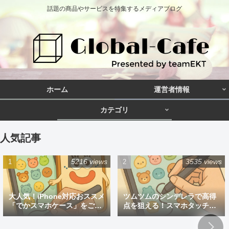
話題の商品やサービスを特集するメディアブログ
ホーム
運営者情報
カテゴリ
人気記事
5216 views
3535 views
大人気！iPhone対応おススメ
ツムツムのシンデレラで高得
「でかスマホケース」をご紹
点を狙える！スマホタッチペ
介
ン