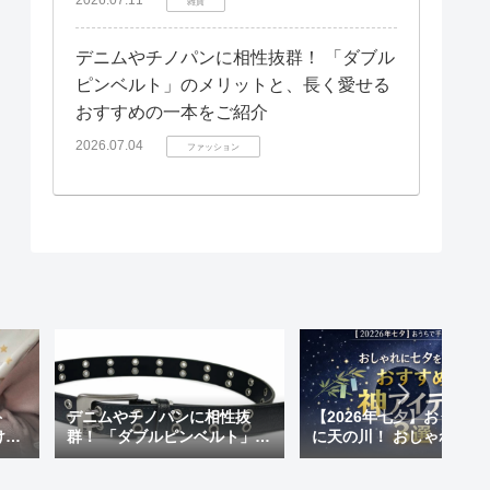
雑貨
デニムやチノパンに相性抜群！ 「ダブル
ピンベルト」のメリットと、長く愛せる
おすすめの一本をご紹介
2026.07.04
ファッション
ト
デニムやチノパンに相性抜
【2026年七夕】おうちで
けも
群！ 「ダブルピンベルト」の
に天の川！ おしゃれに七
 天
メリットと、長く愛せるおす
楽しむ「おすすめ神アイ
が超
すめの一本をご紹介
ム」3選