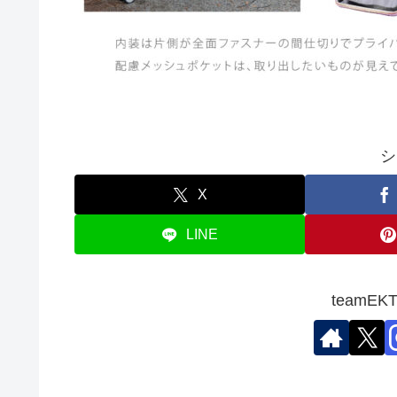
シ
X
LINE
teamE