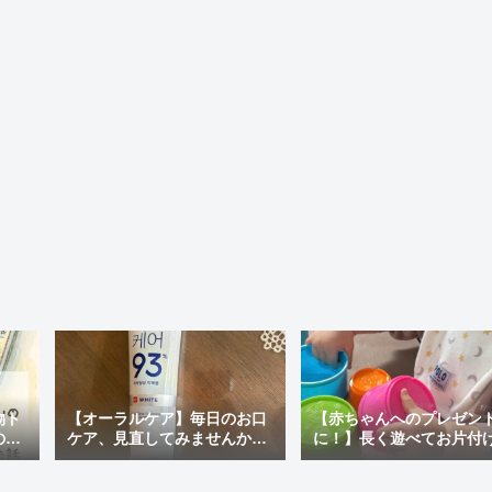
物ト
【オーラルケア】毎日のお口
【赤ちゃんへのプレゼン
の最
ケア、見直してみませんか？
に！】長く遊べてお片付
ぽい
おすすめの市販歯磨き粉＆韓
ラクチン♪「アンパンマン
国で人気の「MEDIAN」を使
才脳つみかさねカップ」