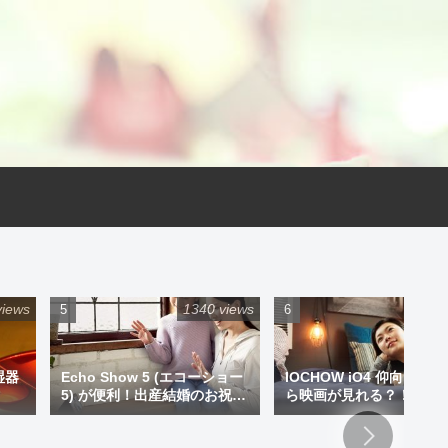
views
1340 views
925 
湿器
Echo Show 5 (エコーショー
IOCHOW iO4 仰向けで
5) が便利！出産結婚のお祝い
ら映画が見れる？！ミニ
にプレゼントもアリです！
ジェクター