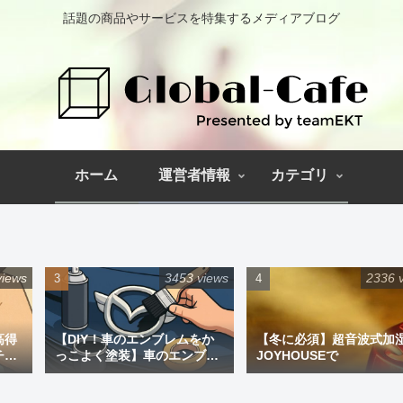
話題の商品やサービスを特集するメディアブログ
ホーム
運営者情報
カテゴリ
views
3453 views
2336 
高得
【DIY！車のエンブレムをか
【冬に必須】超音波式加
チペ
っこよく塗装】車のエンブレ
JOYHOUSEで
ム塗装｜道具と失敗しない手
順