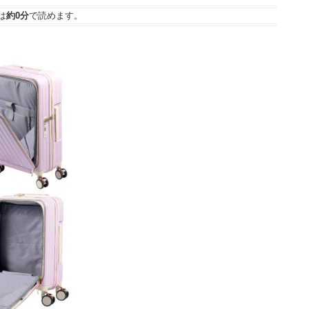
は
約0分
で読めます。