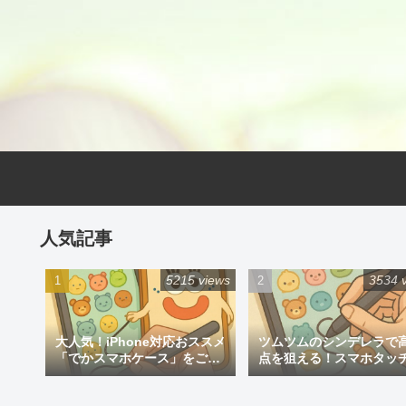
人気記事
5215 views
3534 
大人気！iPhone対応おススメ
ツムツムのシンデレラで
「でかスマホケース」をご紹
点を狙える！スマホタッ
介
ン