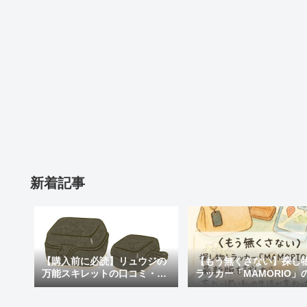
新着記事
【購入前に必読】リュウジの
【もう無くさない】探し
万能スキレットの口コミ・評
ラッカー「MAMORIO」
判まとめ｜後悔しないための
新版を試したら、忘れっ
注意点も紹介
私の生活が変わった話