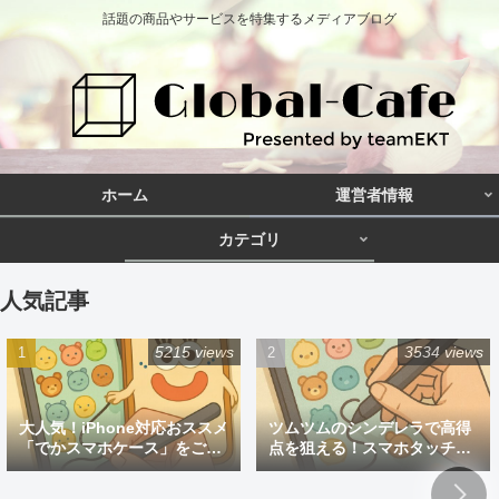
話題の商品やサービスを特集するメディアブログ
ホーム
運営者情報
カテゴリ
人気記事
5215 views
3534 views
大人気！iPhone対応おススメ
ツムツムのシンデレラで高得
「でかスマホケース」をご紹
点を狙える！スマホタッチペ
介
ン