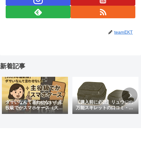
teamEKT
新着記事
ダサいなんて言わせない！主
【購入前に必読】リュウジの
役級でかスマホケース（大き
万能スキレットの口コミ・評
めの）最強おすすめ10選
判まとめ｜後悔しないための
注意点も紹介