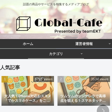
話題の商品やサービスを特集するメディアブログ
ホーム
運営者情報
カテゴリ
人気記事
5215 views
3534 views
大人気！iPhone対応おススメ
ツムツムのシンデレラで高得
「でかスマホケース」をご紹
点を狙える！スマホタッチペ
介
ン