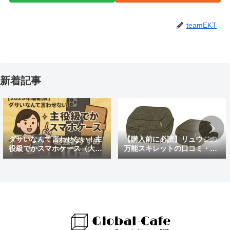
teamEKT
新着記事
ダサいなんて言わせない！主
【購入前に必読】リュウジの
役級でかスマホケース（大き
万能スキレットの口コミ・評
めの）最強おすすめ10選
判まとめ｜後悔しないための
注意点も紹介