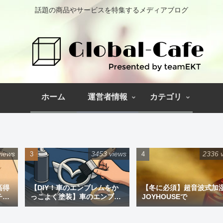
話題の商品やサービスを特集するメディアブログ
ホーム
運営者情報
カテゴリ
views
3453 views
2336 
高得
【DIY！車のエンブレムをか
【冬に必須】超音波式加
チペ
っこよく塗装】車のエンブレ
JOYHOUSEで
ム塗装｜道具と失敗しない手
順