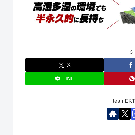
シ
X
LINE
teamE