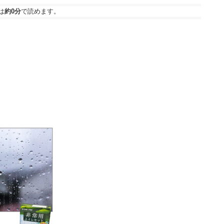
は
約0分
で読めます。