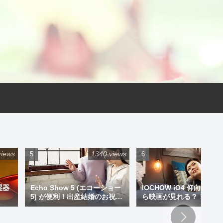
views
1340 views
925 
湿器
Echo Show 5 (エコーショー
IOCHOW iO4 仰向けで
5) が便利！出産結婚のお祝い
ら映画が見れる？！ミニ
にプレゼントもアリです！
ジェクター