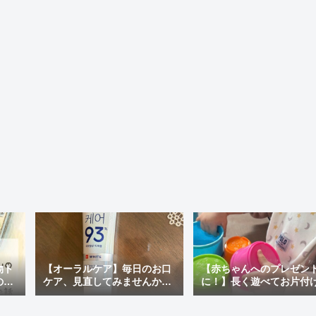
物ト
【オーラルケア】毎日のお口
【赤ちゃんへのプレゼン
の最
ケア、見直してみませんか？
に！】長く遊べてお片付
ぽい
おすすめの市販歯磨き粉＆韓
ラクチン♪「アンパンマン
国で人気の「MEDIAN」を使
才脳つみかさねカップ」