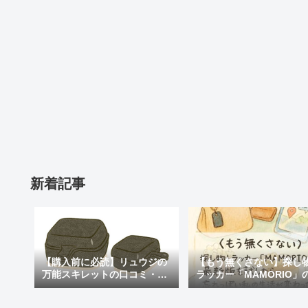
新着記事
【購入前に必読】リュウジの
【もう無くさない】探し
万能スキレットの口コミ・評
ラッカー「MAMORIO」
判まとめ｜後悔しないための
新版を試したら、忘れっ
注意点も紹介
私の生活が変わった話