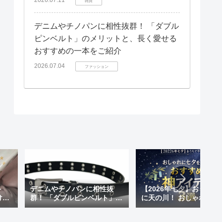
雑貨
デニムやチノパンに相性抜群！ 「ダブル
ピンベルト」のメリットと、長く愛せる
おすすめの一本をご紹介
2026.07.04
ファッション
ト
デニムやチノパンに相性抜
【2026年七夕】おうちで
けも
群！ 「ダブルピンベルト」の
に天の川！ おしゃれに七
 天
メリットと、長く愛せるおす
楽しむ「おすすめ神アイ
が超
すめの一本をご紹介
ム」3選