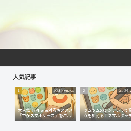
人気記事
5215 views
3534 
大人気！iPhone対応おススメ
ツムツムのシンデレラで
「でかスマホケース」をご紹
点を狙える！スマホタッ
介
ン