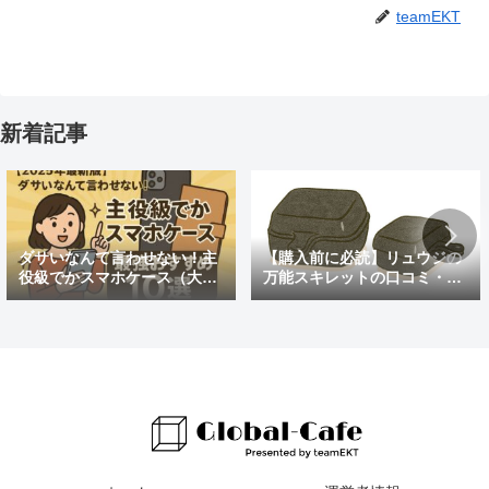
teamEKT
新着記事
ダサいなんて言わせない！主
【購入前に必読】リュウジの
役級でかスマホケース（大き
万能スキレットの口コミ・評
めの）最強おすすめ10選
判まとめ｜後悔しないための
注意点も紹介