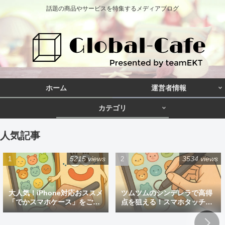
話題の商品やサービスを特集するメディアブログ
ホーム
運営者情報
カテゴリ
人気記事
5215 views
3534 views
大人気！iPhone対応おススメ
ツムツムのシンデレラで高得
「でかスマホケース」をご紹
点を狙える！スマホタッチペ
介
ン