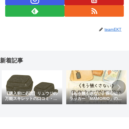
teamEKT
新着記事
【購入前に必読】リュウジの
【もう無くさない】探し物ト
万能スキレットの口コミ・評
ラッカー「MAMORIO」の最
判まとめ｜後悔しないための
新版を試したら、忘れっぽい
注意点も紹介
私の生活が変わった話