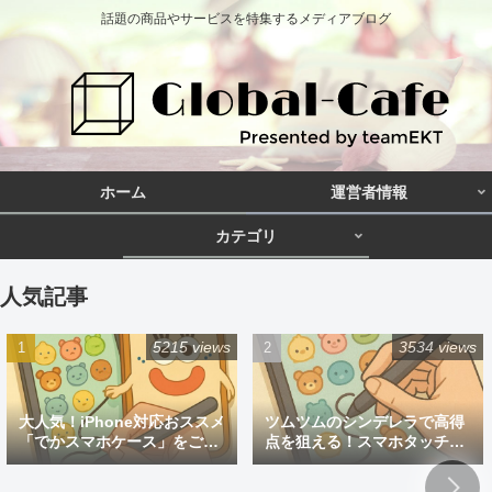
話題の商品やサービスを特集するメディアブログ
ホーム
運営者情報
カテゴリ
人気記事
5215 views
3534 views
大人気！iPhone対応おススメ
ツムツムのシンデレラで高得
「でかスマホケース」をご紹
点を狙える！スマホタッチペ
介
ン