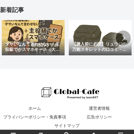
新着記事
ダサいなんて言わせない！主
【購入前に必読】リュウジの
役級でかスマホケース（大き
万能スキレットの口コミ・評
めの）最強おすすめ10選
判まとめ｜後悔しないための
注意点も紹介
ホーム
運営者情報
プライバシーポリシー・免責事項
広告ポリシー
サイトマップ