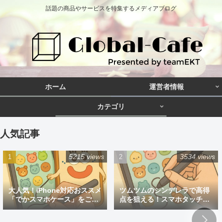
話題の商品やサービスを特集するメディアブログ
ホーム
運営者情報
カテゴリ
人気記事
5215 views
3534 views
大人気！iPhone対応おススメ
ツムツムのシンデレラで高得
「でかスマホケース」をご紹
点を狙える！スマホタッチペ
介
ン