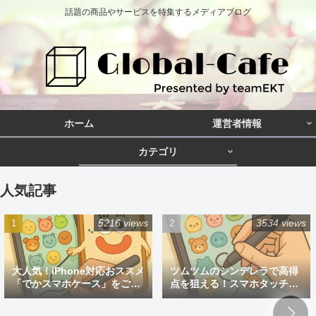
話題の商品やサービスを特集するメディアブログ
ホーム
運営者情報
カテゴリ
人気記事
5216 views
3534 views
大人気！iPhone対応おススメ
ツムツムのシンデレラで高得
「でかスマホケース」をご紹
点を狙える！スマホタッチペ
介
ン