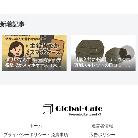
新着記事
ダサいなんて言わせない！主
【購入前に必読】リュウジの
役級でかスマホケース（大き
万能スキレットの口コミ・評
めの）最強おすすめ10選
判まとめ｜後悔しないための
注意点も紹介
ホーム
運営者情報
プライバシーポリシー・免責事項
広告ポリシー