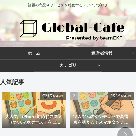
話題の商品やサービスを特集するメディアブログ
ホーム
運営者情報
カテゴリ
人気記事
5215 views
3534 views
大人気！iPhone対応おススメ
ツムツムのシンデレラで高得
「でかスマホケース」をご紹
点を狙える！スマホタッチペ
介
ン