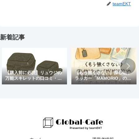
teamEKT
新着記事
【購入前に必読】リュウジの
【もう無くさない】探し物ト
万能スキレットの口コミ・評
ラッカー「MAMORIO」の最
判まとめ｜後悔しないための
新版を試したら、忘れっぽい
注意点も紹介
私の生活が変わった話