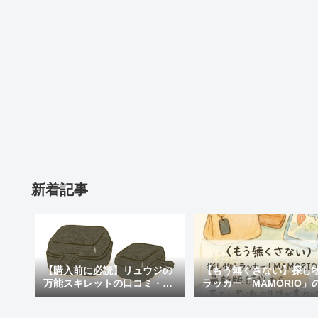
新着記事
【購入前に必読】リュウジの
【もう無くさない】探し
万能スキレットの口コミ・評
ラッカー「MAMORIO」
判まとめ｜後悔しないための
新版を試したら、忘れっ
注意点も紹介
私の生活が変わった話