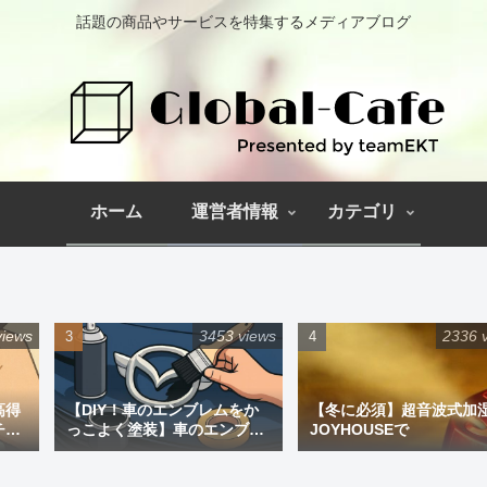
話題の商品やサービスを特集するメディアブログ
ホーム
運営者情報
カテゴリ
views
3453 views
2336 
高得
【DIY！車のエンブレムをか
【冬に必須】超音波式加
チペ
っこよく塗装】車のエンブレ
JOYHOUSEで
ム塗装｜道具と失敗しない手
順