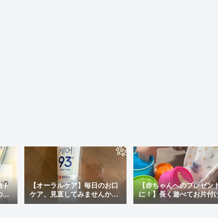
物ト
【オーラルケア】毎日のお口
【赤ちゃんへのプレゼン
の最
ケア、見直してみませんか？
に！】長く遊べてお片付
ぽい
おすすめの市販歯磨き粉＆韓
ラクチン♪「アンパンマン
国で人気の「MEDIAN」を使
才脳つみかさねカップ」