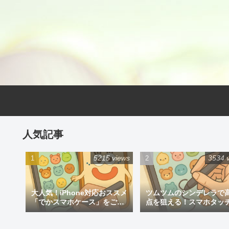
人気記事
5215 views
3534 
大人気！iPhone対応おススメ
ツムツムのシンデレラで
「でかスマホケース」をご紹
点を狙える！スマホタッ
介
ン