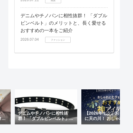
雑貨
デニムやチノパンに相性抜群！ 「ダブル
ピンベルト」のメリットと、長く愛せる
おすすめの一本をご紹介
2026.07.04
ファッション
ト
デニムやチノパンに相性抜
【2026年七夕】おうちで
けも
群！ 「ダブルピンベルト」の
に天の川！ おしゃれに七
 天
メリットと、長く愛せるおす
楽しむ「おすすめ神アイ
が超
すめの一本をご紹介
ム」3選