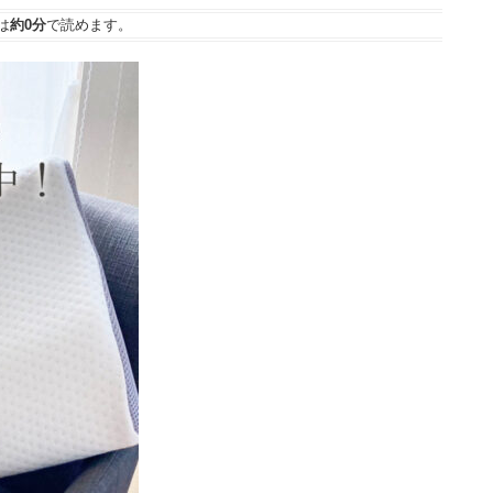
は
約0分
で読めます。