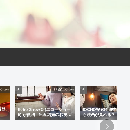
views
1340 views
925 
湿器
Echo Show 5 (エコーショー
IOCHOW iO4 仰向けで
5) が便利！出産結婚のお祝い
ら映画が見れる？！ミニ
にプレゼントもアリです！
ジェクター