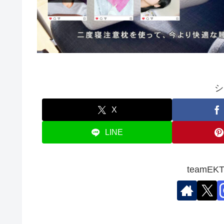
シ
X
LINE
teamE