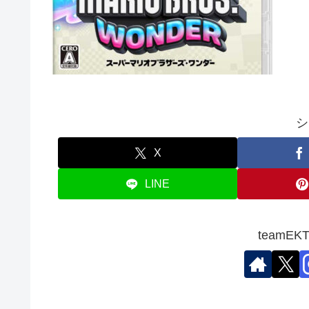
シ
X
LINE
teamE