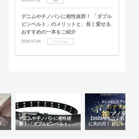
雑貨
デニムやチノパンに相性抜群！ 「ダブル
ピンベルト」のメリットと、長く愛せる
おすすめの一本をご紹介
2026.07.04
ファッション
ト
デニムやチノパンに相性抜
【2026年七夕】おうちで
けも
群！ 「ダブルピンベルト」の
に天の川！ おしゃれに七
 天
メリットと、長く愛せるおす
楽しむ「おすすめ神アイ
が超
すめの一本をご紹介
ム」3選