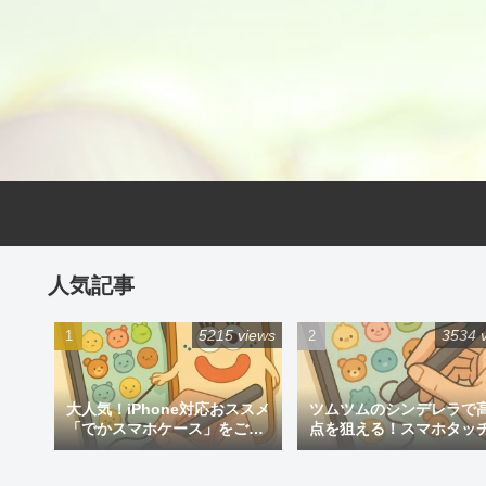
人気記事
5215 views
3534 
大人気！iPhone対応おススメ
ツムツムのシンデレラで
「でかスマホケース」をご紹
点を狙える！スマホタッ
介
ン