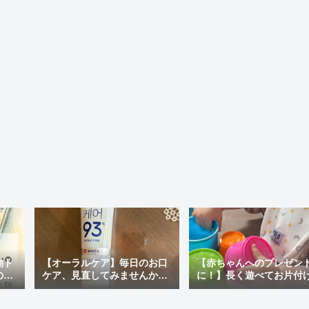
物ト
【オーラルケア】毎日のお口
【赤ちゃんへのプレゼン
の最
ケア、見直してみませんか？
に！】長く遊べてお片付
ぽい
おすすめの市販歯磨き粉＆韓
ラクチン♪「アンパンマン
国で人気の「MEDIAN」を使
才脳つみかさねカップ」