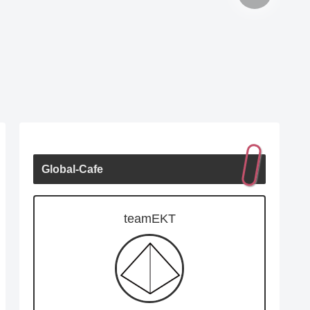
Global-Cafe
teamEKT