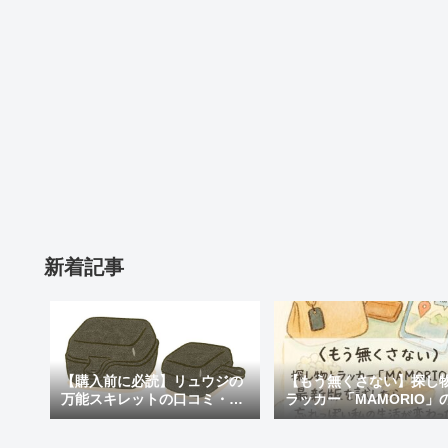
新着記事
【購入前に必読】リュウジの
【もう無くさない】探し
万能スキレットの口コミ・評
ラッカー「MAMORIO」
判まとめ｜後悔しないための
新版を試したら、忘れっ
注意点も紹介
私の生活が変わった話