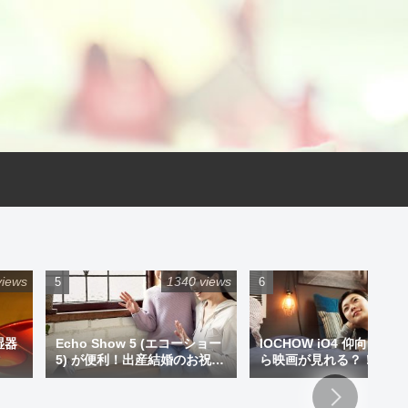
views
1340 views
925 
湿器
Echo Show 5 (エコーショー
IOCHOW iO4 仰向けで
5) が便利！出産結婚のお祝い
ら映画が見れる？！ミニ
にプレゼントもアリです！
ジェクター