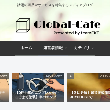
話題の商品やサービスを特集するメディアブログ
ホーム
運営者情報
カテゴリ
views
3453 views
2336 
高得
【DIY！車のエンブレムをか
【冬に必須】超音波式加
チペ
っこよく塗装】車のエンブレ
JOYHOUSEで
ム塗装｜道具と失敗しない手
順