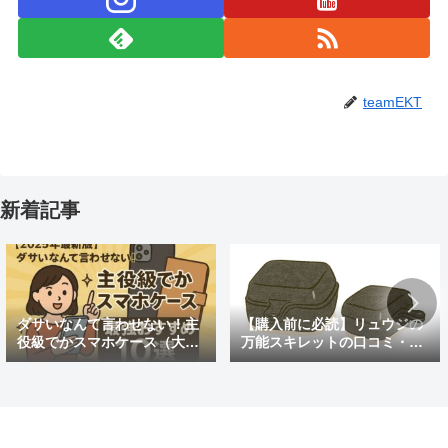
teamEKT
新着記事
ダサいなんて言わせない！主
【購入前に必読】リュウジの
役級でかスマホケース（大き
万能スキレットの口コミ・評
めの）最強おすすめ10選
判まとめ｜後悔しないための
注意点も紹介