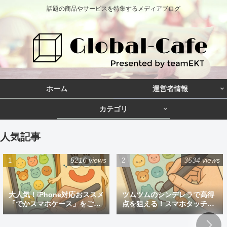
話題の商品やサービスを特集するメディアブログ
ホーム
運営者情報
カテゴリ
人気記事
5216 views
3534 views
大人気！iPhone対応おススメ
ツムツムのシンデレラで高得
「でかスマホケース」をご紹
点を狙える！スマホタッチペ
介
ン