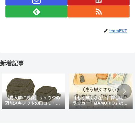
teamEKT
新着記事
【購入前に必読】リュウジの
【もう無くさない】探し物ト
万能スキレットの口コミ・評
ラッカー「MAMORIO」の最
判まとめ｜後悔しないための
新版を試したら、忘れっぽい
注意点も紹介
私の生活が変わった話