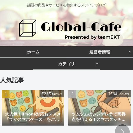
話題の商品やサービスを特集するメディアブログ
ホーム
運営者情報
カテゴリ
人気記事
5215 views
3534 views
大人気！iPhone対応おススメ
ツムツムのシンデレラで高得
「でかスマホケース」をご紹
点を狙える！スマホタッチペ
介
ン