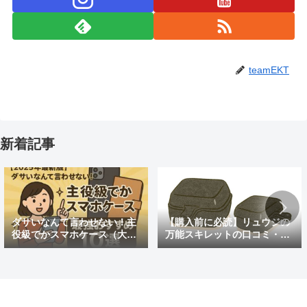
teamEKT
新着記事
ダサいなんて言わせない！主
【購入前に必読】リュウジの
役級でかスマホケース（大き
万能スキレットの口コミ・評
めの）最強おすすめ10選
判まとめ｜後悔しないための
注意点も紹介