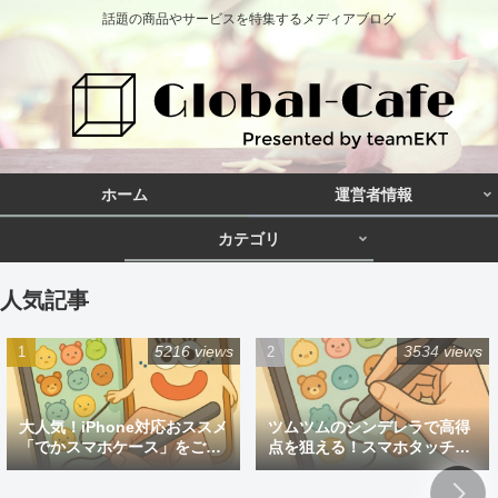
話題の商品やサービスを特集するメディアブログ
ホーム
運営者情報
カテゴリ
人気記事
5216 views
3534 views
大人気！iPhone対応おススメ
ツムツムのシンデレラで高得
「でかスマホケース」をご紹
点を狙える！スマホタッチペ
介
ン