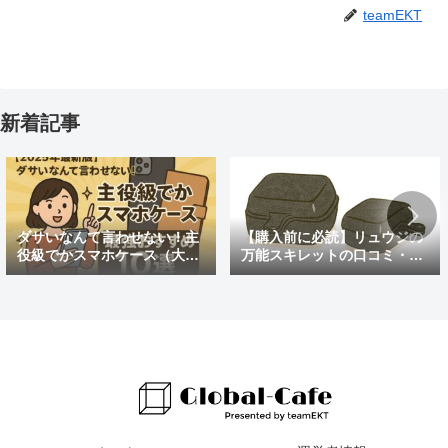
teamEKT
新着記事
ダサいなんて言わせない！主
【購入前に必読】リュウジの
役級でかスマホケース（大き
万能スキレットの口コミ・評
めの）最強おすすめ10選
判まとめ｜後悔しないための
注意点も紹介