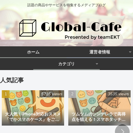
話題の商品やサービスを特集するメディアブログ
ホーム
運営者情報
カテゴリ
人気記事
5216 views
3535 views
大人気！iPhone対応おススメ
ツムツムのシンデレラで高得
「でかスマホケース」をご紹
点を狙える！スマホタッチペ
介
ン