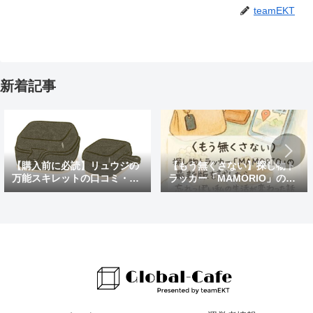
teamEKT
新着記事
【購入前に必読】リュウジの
【もう無くさない】探し物ト
万能スキレットの口コミ・評
ラッカー「MAMORIO」の最
判まとめ｜後悔しないための
新版を試したら、忘れっぽい
注意点も紹介
私の生活が変わった話