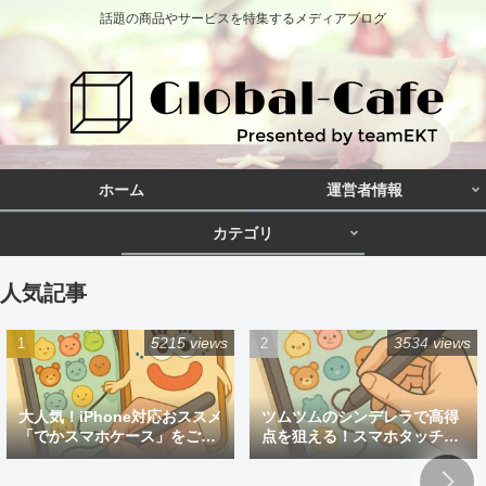
話題の商品やサービスを特集するメディアブログ
ホーム
運営者情報
カテゴリ
人気記事
5215 views
3534 views
大人気！iPhone対応おススメ
ツムツムのシンデレラで高得
「でかスマホケース」をご紹
点を狙える！スマホタッチペ
介
ン