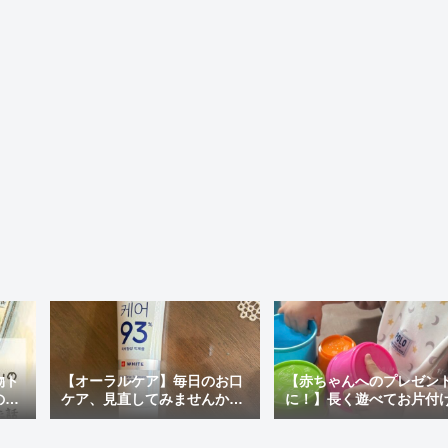
物ト
【オーラルケア】毎日のお口
【赤ちゃんへのプレゼン
の最
ケア、見直してみませんか？
に！】長く遊べてお片付
ぽい
おすすめの市販歯磨き粉＆韓
ラクチン♪「アンパンマン
国で人気の「MEDIAN」を使
才脳つみかさねカップ」