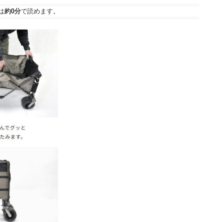
は
約0分
で読めます。