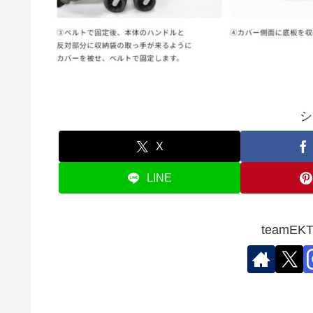
シ
X
LINE
teamE