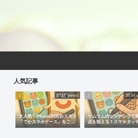
人気記事
5215 views
3534 
大人気！iPhone対応おススメ
ツムツムのシンデレラで
「でかスマホケース」をご紹
点を狙える！スマホタッ
介
ン