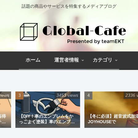
話題の商品やサービスを特集するメディアブログ
ホーム
運営者情報
カテゴリ
views
3453 views
2336 
高得
【DIY！車のエンブレムをか
【冬に必須】超音波式加
チペ
っこよく塗装】車のエンブレ
JOYHOUSEで
ム塗装｜道具と失敗しない手
順