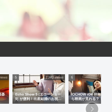
views
1340 views
925 
湿器
Echo Show 5 (エコーショー
IOCHOW iO4 仰向けで
5) が便利！出産結婚のお祝い
ら映画が見れる？！ミニ
にプレゼントもアリです！
ジェクター