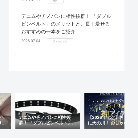
雑貨
デニムやチノパンに相性抜群！ 「ダブル
ピンベルト」のメリットと、長く愛せる
おすすめの一本をご紹介
2026.07.04
ファッション
ト
デニムやチノパンに相性抜
【2026年七夕】おうちで
けも
群！ 「ダブルピンベルト」の
に天の川！ おしゃれに七
 天
メリットと、長く愛せるおす
楽しむ「おすすめ神アイ
が超
すめの一本をご紹介
ム」3選