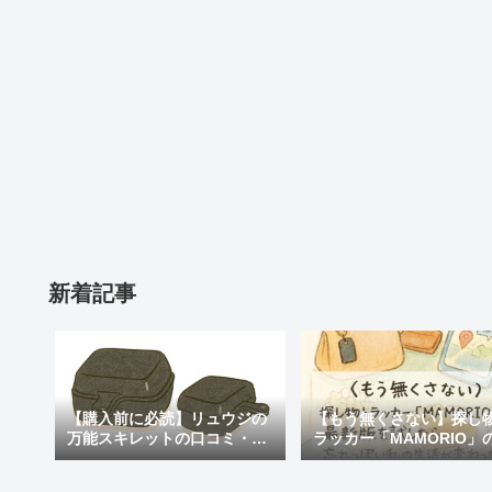
新着記事
【購入前に必読】リュウジの
【もう無くさない】探し
万能スキレットの口コミ・評
ラッカー「MAMORIO」
判まとめ｜後悔しないための
新版を試したら、忘れっ
注意点も紹介
私の生活が変わった話