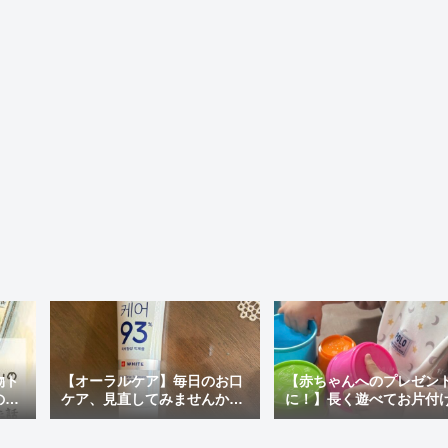
物ト
【オーラルケア】毎日のお口
【赤ちゃんへのプレゼン
の最
ケア、見直してみませんか？
に！】長く遊べてお片付
ぽい
おすすめの市販歯磨き粉＆韓
ラクチン♪「アンパンマン
国で人気の「MEDIAN」を使
才脳つみかさねカップ」