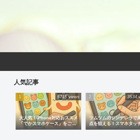
人気記事
5215 views
3534 
大人気！iPhone対応おススメ
ツムツムのシンデレラで
「でかスマホケース」をご紹
点を狙える！スマホタッ
介
ン