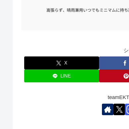
シ
X
LINE
teamE