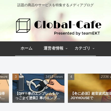
話題の商品やサービスを特集するメディアブログ
ホーム
運営者情報
カテゴリ
views
3453 views
2336 
高得
【DIY！車のエンブレムをか
【冬に必須】超音波式加
チペ
っこよく塗装】車のエンブレ
JOYHOUSEで
ム塗装｜道具と失敗しない手
順