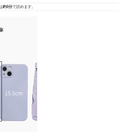
は
約0分
で読めます。