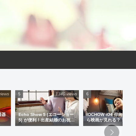
views
1340 views
925 
湿器
Echo Show 5 (エコーショー
IOCHOW iO4 仰向けで
5) が便利！出産結婚のお祝い
ら映画が見れる？！ミニ
にプレゼントもアリです！
ジェクター