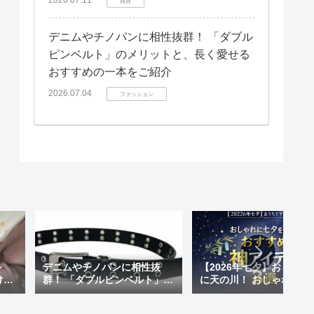
雑貨
デニムやチノパンに相性抜群！ 「ダブル
ピンベルト」のメリットと、長く愛せる
おすすめの一本をご紹介
2026.07.04
ファッション
ト
デニムやチノパンに相性抜
【2026年七夕】おうちで
けも
群！ 「ダブルピンベルト」の
に天の川！ おしゃれに七
 天
メリットと、長く愛せるおす
楽しむ「おすすめ神アイ
が超
すめの一本をご紹介
ム」3選