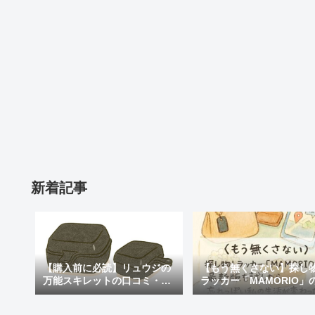
新着記事
【購入前に必読】リュウジの
【もう無くさない】探し
万能スキレットの口コミ・評
ラッカー「MAMORIO」
判まとめ｜後悔しないための
新版を試したら、忘れっ
注意点も紹介
私の生活が変わった話