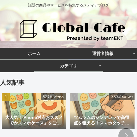
話題の商品やサービスを特集するメディアブログ
ホーム
運営者情報
カテゴリ
人気記事
5216 views
3534 views
大人気！iPhone対応おススメ
ツムツムのシンデレラで高得
「でかスマホケース」をご紹
点を狙える！スマホタッチペ
介
ン