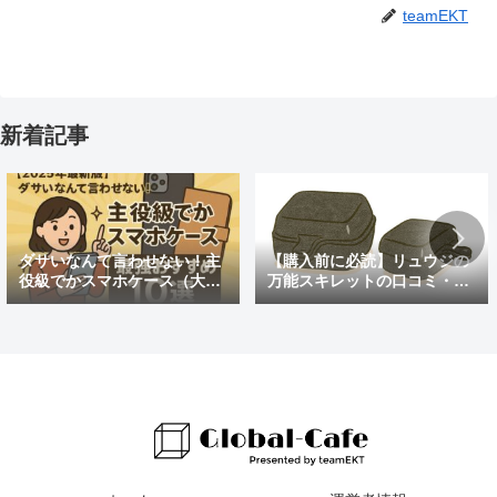
teamEKT
新着記事
ダサいなんて言わせない！主
【購入前に必読】リュウジの
役級でかスマホケース（大き
万能スキレットの口コミ・評
めの）最強おすすめ10選
判まとめ｜後悔しないための
注意点も紹介