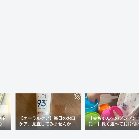
物ト
【オーラルケア】毎日のお口
【赤ちゃんへのプレゼン
の最
ケア、見直してみませんか？
に！】長く遊べてお片付
ぽい
おすすめの市販歯磨き粉＆韓
ラクチン♪「アンパンマン
国で人気の「MEDIAN」を使
才脳つみかさねカップ」