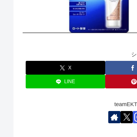
シ
X
LINE
teamE