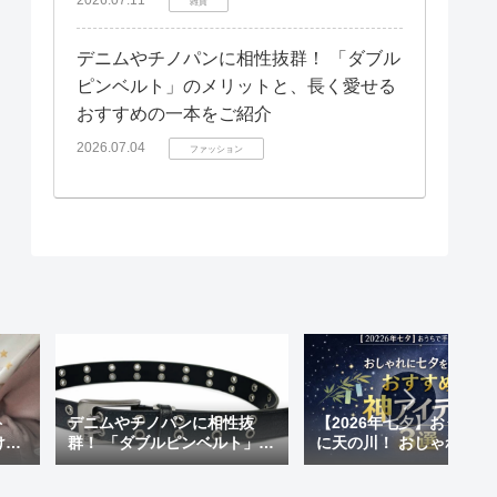
雑貨
デニムやチノパンに相性抜群！ 「ダブル
ピンベルト」のメリットと、長く愛せる
おすすめの一本をご紹介
2026.07.04
ファッション
ト
デニムやチノパンに相性抜
【2026年七夕】おうちで
けも
群！ 「ダブルピンベルト」の
に天の川！ おしゃれに七
 天
メリットと、長く愛せるおす
楽しむ「おすすめ神アイ
が超
すめの一本をご紹介
ム」3選