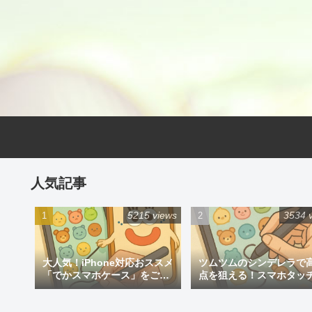
人気記事
5215 views
3534 
大人気！iPhone対応おススメ
ツムツムのシンデレラで
「でかスマホケース」をご紹
点を狙える！スマホタッ
介
ン