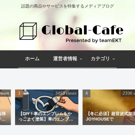
話題の商品やサービスを特集するメディアブログ
ホーム
運営者情報
カテゴリ
views
3453 views
2336 
高得
【DIY！車のエンブレムをか
【冬に必須】超音波式加
チペ
っこよく塗装】車のエンブレ
JOYHOUSEで
ム塗装｜道具と失敗しない手
順