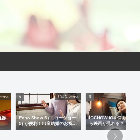
views
1340 views
925 
湿器
Echo Show 5 (エコーショー
IOCHOW iO4 仰向けで
5) が便利！出産結婚のお祝い
ら映画が見れる？！ミニ
にプレゼントもアリです！
ジェクター