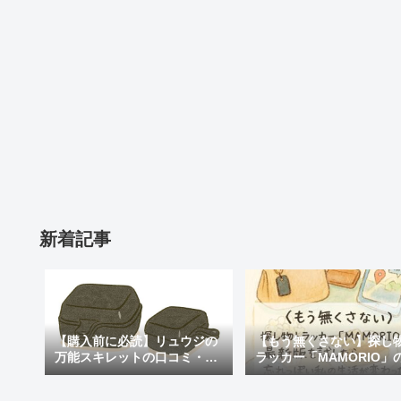
新着記事
【購入前に必読】リュウジの
【もう無くさない】探し
万能スキレットの口コミ・評
ラッカー「MAMORIO」
判まとめ｜後悔しないための
新版を試したら、忘れっ
注意点も紹介
私の生活が変わった話