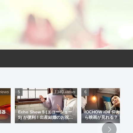
views
1340 views
925 
湿器
Echo Show 5 (エコーショー
IOCHOW iO4 仰向けで
5) が便利！出産結婚のお祝い
ら映画が見れる？！ミニ
にプレゼントもアリです！
ジェクター