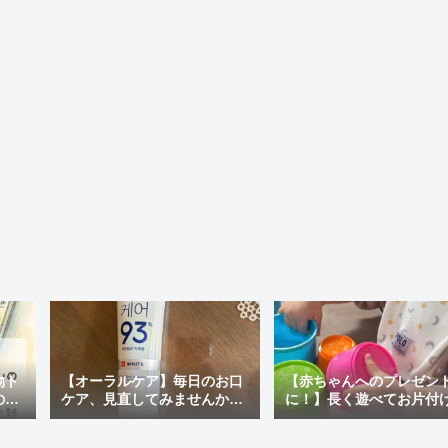
物ト
【オーラルケア】毎日のお口
【赤ちゃんへのプレゼン
の最
ケア、見直してみませんか？
に！】長く遊べてお片付
ぽい
おすすめの市販歯磨き粉＆韓
ラクチン♪「アンパンマン
国で人気の「MEDIAN」を使
才脳つみかさねカップ」