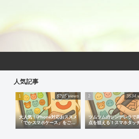
人気記事
5215 views
3534 
大人気！iPhone対応おススメ
ツムツムのシンデレラで
「でかスマホケース」をご紹
点を狙える！スマホタッ
介
ン