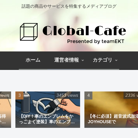
話題の商品やサービスを特集するメディアブログ
ホーム
運営者情報
カテゴリ
views
3453 views
2336 
高得
【DIY！車のエンブレムをか
【冬に必須】超音波式加
チペ
っこよく塗装】車のエンブレ
JOYHOUSEで
ム塗装｜道具と失敗しない手
順