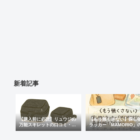
新着記事
【購入前に必読】リュウジの
【もう無くさない】探し
万能スキレットの口コミ・評
ラッカー「MAMORIO」
判まとめ｜後悔しないための
新版を試したら、忘れっ
注意点も紹介
私の生活が変わった話