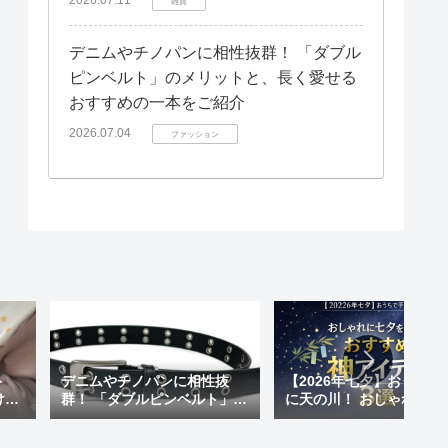
雑貨
デニムやチノパンに相性抜群！ 「ダブル
ピンベルト」のメリットと、長く愛せる
おすすめの一本をご紹介
2026.07.04
ファッション
ト
デニムやチノパンに相性抜
【2026年七夕】おうちで
けも
群！ 「ダブルピンベルト」の
に天の川！ おしゃれに七
 天
メリットと、長く愛せるおす
楽しむ「おすすめ神アイ
が超
すめの一本をご紹介
ム」3選