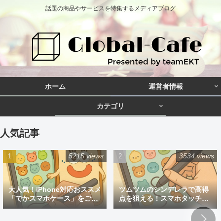
話題の商品やサービスを特集するメディアブログ
ホーム
運営者情報
カテゴリ
人気記事
5215 views
3534 views
大人気！iPhone対応おススメ
ツムツムのシンデレラで高得
「でかスマホケース」をご紹
点を狙える！スマホタッチペ
介
ン