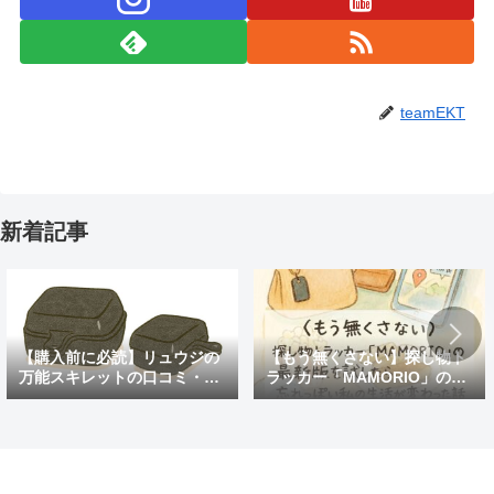
teamEKT
新着記事
【購入前に必読】リュウジの
【もう無くさない】探し物ト
万能スキレットの口コミ・評
ラッカー「MAMORIO」の最
判まとめ｜後悔しないための
新版を試したら、忘れっぽい
注意点も紹介
私の生活が変わった話